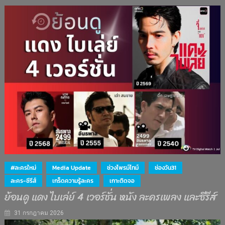
#ละครใหม่
Media Update
ช่วงไพรม์ไทม์
ช่องวัน31
ละคร-ซีรีส์
เกร็ดความรู้ละคร
เกาะติดจอ
ย้อนดู แดง ไบเล่ย์ 4 เวอร์ชั่น หนัง ละครเพลง และซีรีส์
31 กรกฎาคม 2026