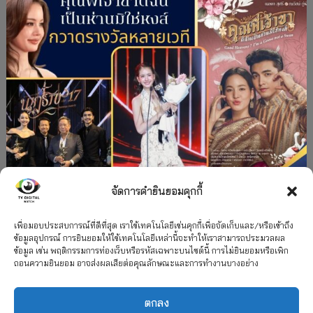
จัดการคำยินยอมคุกกี้
#ละครใหม่
TV
ช่อง 3
รางวัล
ละคร-ซีรีส์
”คุณพี่เจ้าขาดิฉันเป็นห่านมิใช่หงส์” กวาดรางวัล
เพื่อมอบประสบการณ์ที่ดีที่สุด เราใช้เทคโนโลยีเช่นคุกกี้เพื่อจัดเก็บและ/หรือเข้าถึง
ข้อมูลอุปกรณ์ การยินยอมให้ใช้เทคโนโลยีเหล่านี้จะทำให้เราสามารถประมวลผล
เพียบ จาก 8 เวที
ข้อมูล เช่น พฤติกรรมการท่องเว็บหรือรหัสเฉพาะบนไซต์นี้ การไม่ยินยอมหรือเพิก
ถอนความยินยอม อาจส่งผลเสียต่อคุณลักษณะและการทำงานบางอย่าง
12 กรกฎาคม 2026
ตกลง
2026 TV Digital Watch All Rights Reserved.