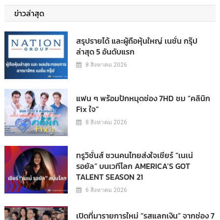
ข่าวล่าสุด
สรุปรายได้ และผู้ถือหุ้นใหญ่ เนชั่น กรุ๊ป
ล่าสุด 5 อันดับแรก
8 สิงหาคม 2026
แฟน ๆ พร้อมปักหมุดช่อง 7HD ชม “คลินิก
Fix ใจ”
8 สิงหาคม 2026
ทรูวิชั่นส์ ชวนคนไทยส่งใจเชียร์ “เนเน่
รอยัล” บนเวทีโลก AMERICA’S GOT
TALENT SEASON 21
6 สิงหาคม 2026
เปิดที่มารายการใหม่ “รสแลกเงิน” จากช่อง 7