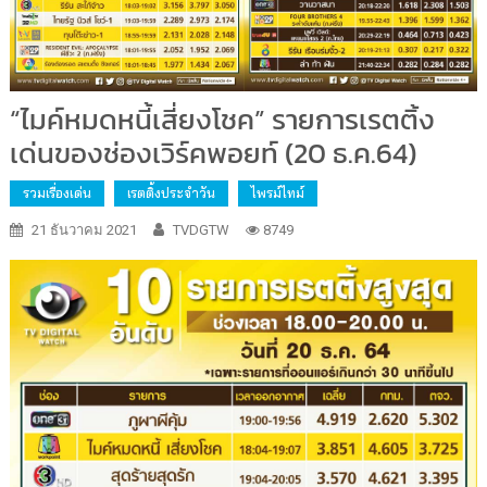
“ไมค์หมดหนี้เสี่ยงโชค” รายการเรตติ้ง
เด่นของช่องเวิร์คพอยท์ (20 ธ.ค.64)
รวมเรื่องเด่น
เรตติ้งประจำวัน
ไพรม์ไทม์
21 ธันวาคม 2021
TVDGTW
8749