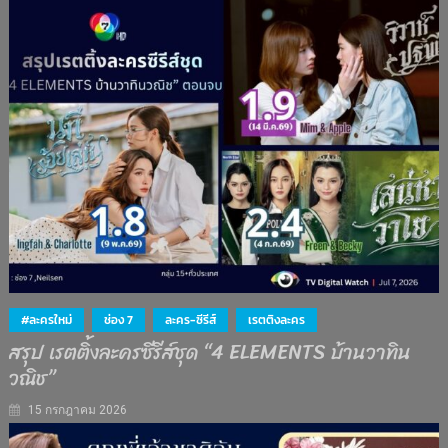
#ละครใหม่
ช่อง 7
ละคร-ซีรีส์
เรตติงละคร
สรุป เรตติ้งละครซีรีส์ชุด “4 ELEMENTS บ้านวาทิน
วณิช”
15 กรกฎาคม 2026