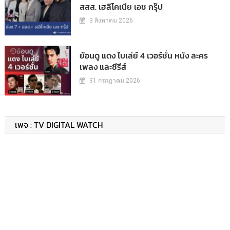
สสส. เฮลิโคเนีย เอช กรุ๊ป
3 สิงหาคม 2026
ย้อนดู แดง ไบเล่ย์ 4 เวอร์ชั่น หนัง ละคร
เพลง และซีรีส์
31 กรกฎาคม 2026
เพจ : TV DIGITAL WATCH