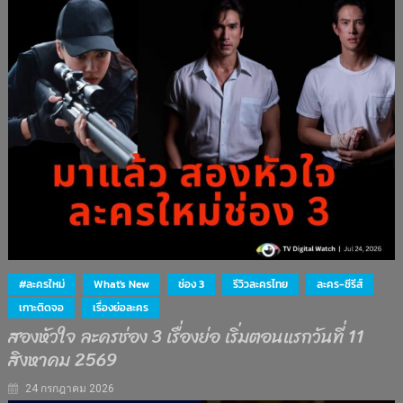
#ละครใหม่
What's New
ช่อง 3
รีวิวละครไทย
ละคร-ซีรีส์
เกาะติดจอ
เรื่องย่อละคร
สองหัวใจ ละครช่อง 3 เรื่องย่อ เริ่มตอนแรกวันที่ 11
สิงหาคม 2569
24 กรกฎาคม 2026