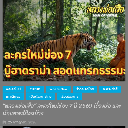
#ละครใหม่
CH7HD
What's New
รีวิวละครไทย
ละคร-ซีรีส์
เกาะติดจอ
เปิดตัวละครไทย
เรื่องย่อละคร
“หลวงพ่อเสือ” ละครใหม่ช่อง 7 ปี 2569 เรื่องย่อ และ
นักแสดงมีใครบ้าง
25 กรกฎาคม 2026