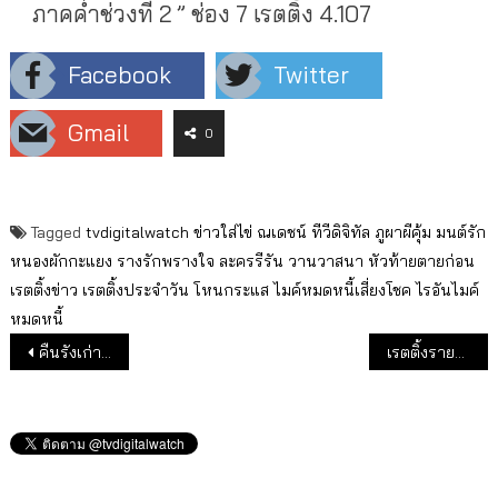
ภาคค่ำช่วงที่ 2 ” ช่อง 7 เรตติ้ง 4.107
Facebook
Twitter
Gmail
0
Tagged
tvdigitalwatch
ข่าวใส่ไข่
ณเดชน์
ทีวีดิจิทัล
ภูผาผีคุ้ม
มนต์รัก
หนองผักกะแยง
รางรักพรางใจ
ละครรีรัน
วานวาสนา
หัวท้ายตายก่อน
เรตติ้งข่าว
เรตติ้งประจำวัน
โหนกระแส
ไมค์หมดหนี้เสี่ยงโชค
ไรอันไมค์
หมดหนี้
แนะแนวเรื่อง
คืนรังเก่า! 2 รายการใหม่ JSL ลงผังช่อง 7
เรตติ้งรายการเด่นประจำวัน (21 ธ.ค.64)