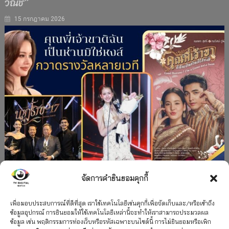
วณิช”
15 กรกฎาคม 2026
จัดการคำยินยอมคุกกี้
#ละครใหม่
TV
ช่อง 3
รางวัล
ละคร-ซีรีส์
”คุณพี่เจ้าขาดิฉันเป็นห่านมิใช่หงส์” กวาดรางวัล
เพื่อมอบประสบการณ์ที่ดีที่สุด เราใช้เทคโนโลยีเช่นคุกกี้เพื่อจัดเก็บและ/หรือเข้าถึง
ข้อมูลอุปกรณ์ การยินยอมให้ใช้เทคโนโลยีเหล่านี้จะทำให้เราสามารถประมวลผล
เพียบ จาก 8 เวที
ข้อมูล เช่น พฤติกรรมการท่องเว็บหรือรหัสเฉพาะบนไซต์นี้ การไม่ยินยอมหรือเพิก