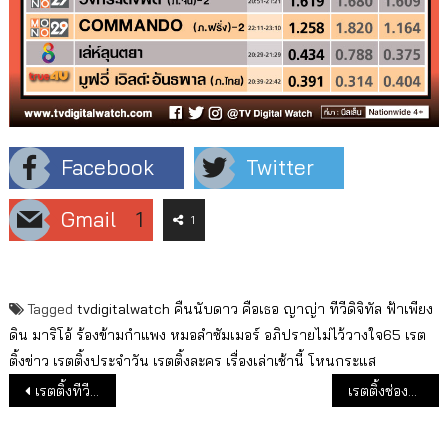
Facebook
Twitter
Gmail
1
1
Tagged
tvdigitalwatch
คืนนับดาว
คือเธอ
ญาญ่า
ทีวีดิจิทัล
ฟ้าเพียง
ดิน
มาริโอ้
ร้องข้ามกำแพง
หมอลำซัมเมอร์
อภิปรายไม่ไว้วางใจ65
เรต
ติ้งข่าว
เรตติ้งประจำวัน
เรตติ้งละคร
เรื่องเล่าเช้านี้
โหนกระแส
แนะแนวเรื่อง
เรตติ้งทีวีดิจิทัลลด วันพายุเข้า (20 ก.ค.65)
เรตติ้งช่องทีวีดิจิทัล 6 เดือนแรกปี 65