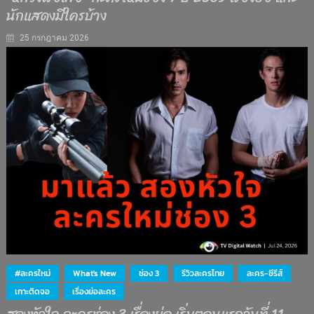
นักแสดงมีใครบ้าง
25 กรกฎาคม 2026
#ละครใหม่
What's New
ช่อง 3
รีวิวละครไทย
ละคร-ซีรีส์
เกาะติดจอ
เรื่องย่อละคร