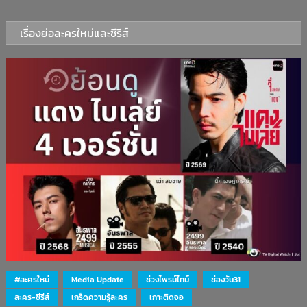
เรื่องย่อละครใหม่และซีรีส์
#ละครใหม่
Media Update
ช่วงไพรม์ไทม์
ช่องวัน31
ละคร-ซีรีส์
เกร็ดความรู้ละคร
เกาะติดจอ