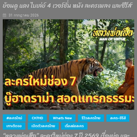
ย้อนดู แดง ไบเล่ย์ 4 เวอร์ชั่น หนัง ละครเพลง และซีรีส์
31 กรกฎาคม 2026
#ละครใหม่
CH7HD
What's New
รีวิวละครไทย
ละคร-ซีรีส์
เกาะติดจอ
เปิดตัวละครไทย
เรื่องย่อละคร
“หลวงพ่อเสือ” ละครใหม่ช่อง 7 ปี 2569 เรื่องย่อ และ