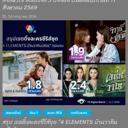
สองหัวใจ ละครช่อง 3 เรื่องย่อ เริ่มตอนแรกวันที่ 11
สิงหาคม 2569
24 กรกฎาคม 2026
#ละครใหม่
ช่อง 7
ละคร-ซีรีส์
เรตติงละคร
สรุป เรตติ้งละครซีรีส์ชุด “4 ELEMENTS บ้านวาทิน