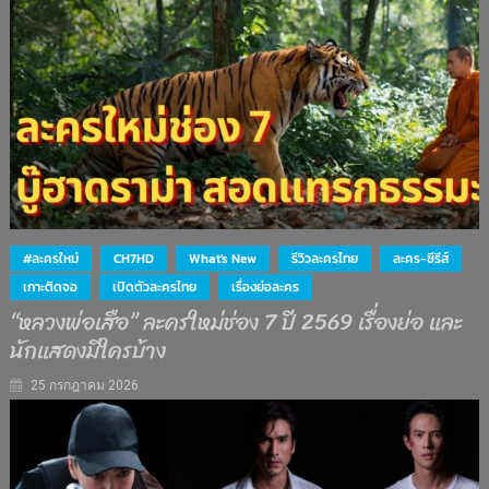
#ละครใหม่
CH7HD
What's New
รีวิวละครไทย
ละคร-ซีรีส์
เกาะติดจอ
เปิดตัวละครไทย
เรื่องย่อละคร
“หลวงพ่อเสือ” ละครใหม่ช่อง 7 ปี 2569 เรื่องย่อ และ
นักแสดงมีใครบ้าง
25 กรกฎาคม 2026