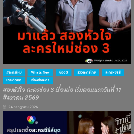
#ละครใหม่
What's New
ช่อง 3
รีวิวละครไทย
ละคร-ซีรีส์
เกาะติดจอ
เรื่องย่อละคร
สองหัวใจ ละครช่อง 3 เรื่องย่อ เริ่มตอนแรกวันที่ 11
สิงหาคม 2569
24 กรกฎาคม 2026