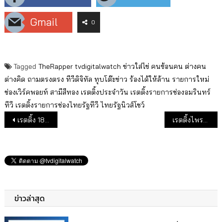
Gmail
0
Tagged
TheRapper
tvdigitalwatch
ข่าวใส่ไข่
คนซ้อนคน
ต่างคน
ต่างคิด
ถามตรงตรง
ทีวีดิจิทัล
ทุบโต๊ะข่าว
ร้องได้ให้ล้าน
รายการใหม่
ช่องเวิร์คพอยท์
สามีสีทอง
เรตติ้งประจำวัน
เรตติ้งรายการช่องอมรินทร์
ทีวี
เรตติ้งรายการช่องไทยรัฐทีวี
ไทยรัฐนิวส์โชว์
แนะแนวเรื่อง
เรตติ้ง 18 ช่องทีวีดิจิทัล เดือน ก.พ. 63
เรตติ้งไพรม์ไทม์คืนวันอังคาร
ข่าวล่าสุด