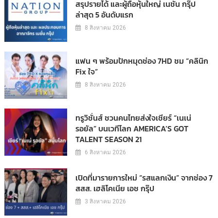
สรุปรายได้ และผู้ถือหุ้นใหญ่ เนชั่น กรุ๊ป
ล่าสุด 5 อันดับแรก
8 สิงหาคม 2026
แฟน ๆ พร้อมปักหมุดช่อง 7HD ชม “คลินิก
Fix ใจ”
8 สิงหาคม 2026
ทรูวิชั่นส์ ชวนคนไทยส่งใจเชียร์ “เนเน่
รอยัล” บนเวทีโลก AMERICA’S GOT
TALENT SEASON 21
6 สิงหาคม 2026
เปิดที่มารายการใหม่ “รสแลกเงิน” จากช่อง 7
สสส. เฮลิโคเนีย เอช กรุ๊ป
3 สิงหาคม 2026