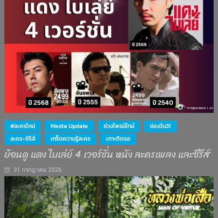
#ละครใหม่
Media Update
ช่วงไพรม์ไทม์
ช่องวัน31
ละคร-ซีรีส์
เกร็ดความรู้ละคร
เกาะติดจอ
ย้อนดู แดง ไบเล่ย์ 4 เวอร์ชั่น หนัง ละครเพลง และซีรีส์
31 กรกฎาคม 2026