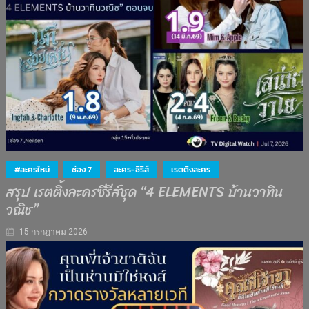
#ละครใหม่
ช่อง 7
ละคร-ซีรีส์
เรตติงละคร
สรุป เรตติ้งละครซีรีส์ชุด “4 ELEMENTS บ้านวาทิน
วณิช”
15 กรกฎาคม 2026