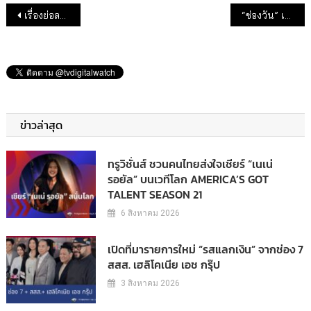
แนะแนวเรื่อง
เรื่องย่อละคร “เว้าวอนรัก”
“ช่องวัน” เสิร์ฟสุดยอด ซีรีส์ 5 เรื่อง 5 รส ลง “oneD ORIGINAL”
ข่าวล่าสุด
ทรูวิชั่นส์ ชวนคนไทยส่งใจเชียร์ “เนเน่
รอยัล” บนเวทีโลก AMERICA’S GOT
TALENT SEASON 21
6 สิงหาคม 2026
เปิดที่มารายการใหม่ “รสแลกเงิน” จากช่อง 7
สสส. เฮลิโคเนีย เอช กรุ๊ป
3 สิงหาคม 2026