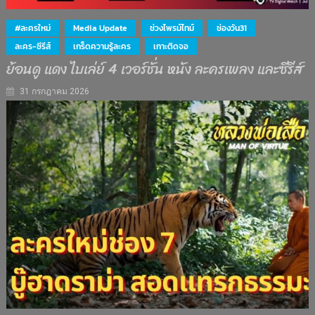
#ละครใหม่
Media Update
ช่วงไพรม์ไทม์
ช่องวัน31
ละคร-ซีรีส์
เกร็ดความรู้ละคร
เกาะติดจอ
ย้อนดู แดง ไบเล่ย์ 4 เวอร์ชั่น หนัง ละครเพลง และซีรีส์
31 กรกฎาคม 2026