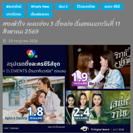
#ละครใหม่
What's New
ช่อง 3
รีวิวละครไทย
ละคร-ซีรีส์
เกาะติดจอ
เรื่องย่อละคร
สองหัวใจ ละครช่อง 3 เรื่องย่อ เริ่มตอนแรกวันที่ 11
สิงหาคม 2569
24 กรกฎาคม 2026