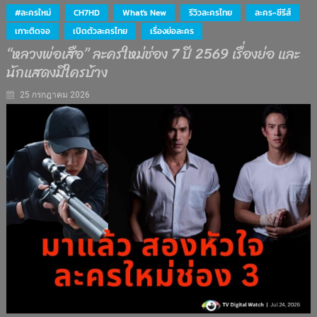
#ละครใหม่
CH7HD
What's New
รีวิวละครไทย
ละคร-ซีรีส์
เกาะติดจอ
เปิดตัวละครไทย
เรื่องย่อละคร
“หลวงพ่อเสือ” ละครใหม่ช่อง 7 ปี 2569 เรื่องย่อ และ
นักแสดงมีใครบ้าง
25 กรกฎาคม 2026