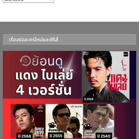
เรื่องย่อละครใหม่และซีรีส์