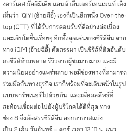
งอาร์เอส มัลติมีเดีย แอนด์ เอ็นเตอร์เทนเมนท์ เล็ง
เห็นว่า iQIYI (อ้ายฉีอี้) เองก็เป็นอีกหนึ่ง Over-the-
top (OTT)
ที่ได้รับการตอบรับที่ดีอย่างต่อเนื่อง
และเติบโตขึ้นเรื่อยๆ อีกทั้งจุดเด่นของซีรีส์จีน จาก
ทาง iQIYI (อ้ายฉีอี้) คัดสรรมา เป็นซีรีส์ที่ติดอันดับ
คอซีรีส์ห้ามพลาด รีวิวจากผู้ชมมากมาย และมี
ความนิยมอย่างแพร่หลาย พอมีช่องทางที่สามารถ
ร่วมมือกันทางธุรกิจ เราก็พร้อมที่จะเดินหน้าในรูป
แบบพาร์ทเนอร์ไปด้วยกัน และเพื่อผลลัพธ์ที่
สะท้อนเชื่อมต่อไปยังผู้บริโภคได้ดีที่สุด ทาง
ช่อง 8 จึงคัดสรรซีรีส์จีน ออกอากาศแบ่ง
เป็น 2 เส้น วันจันทร์ – ศุกร์ เวลา 13.10 น. แนว