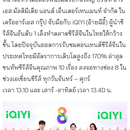
เอส มัลติมีเดีย แอนด์ เอ็นเตอร์เทนเมนท์ จำกัด ใน
เครืออาร์เอส กรุ๊ป จับมือกับ iQIYI (อ้ายฉีอี้) ผู้นำซี
รีส์จีนอันดับ 1 เล็งทำตลาดซีรีส์จีนในไทยให้กว้าง
ขึ้น โดยปัจจุบันยอดการรับชมคอนเทนต์ซีรีส์จีนใน
ประเทศไทยมีอัตราการเติบโตสูงถึง 170% ล่าสุด
ขนทัพซีรีส์จีนคุณภาพ 10 เรื่อง ลงจอทางช่อง 8 ใน
ช่วงเอเชี่ยนซีรีส์ ทุกวันจันทร์ – ศุกร์
เวลา 13.10 และ เสาร์ -อาทิตย์ เวลา 13.40 น.