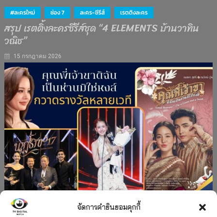
#ละครใหม่
ช่อง 7
ละคร-ซีรีส์
เรตติงละคร
สรุป เรตติ้งละครซีรีส์ชุด “4 ELEMENTS บ้านวาทิน
วณิช”
15 กรกฎาคม 2026
จัดการคำยินยอมคุกกี้