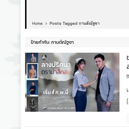
Home
>
Posts Tagged กานต์ณัฐชา
ป้ายกำกับ:
กานต์ณัฐชา
เ