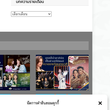
บทความรายเดือน
บทความรายเดือน
ช่อง 7
#ละครใหม่
TV
ช่อง 3
จัดการคำยินยอมคุกกี้
เรตติงละคร
รางวัล
ละคร-ซีรีส์