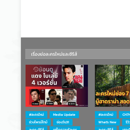
เรื่องย่อละครใหม่และซีรีส์
#ละครใหม่
Media Update
#ละครใหม่
CH7
ช่วงไพรม์ไทม์
ช่องวัน31
What's New
รีว
ละคร-ซีรีส์
เกร็ดความรู้ละคร
ละคร-ซีรีส์
เกาะ