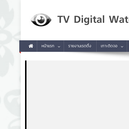
Skip to content
TV Digital Watch
เกาะติดทีวีและออนไลน์ รายงานเรตติ้ง
หน้าแรก
รายงานเรตติ้ง
เกาะติดจอ