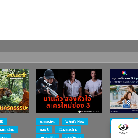
HD
#ละครใหม่
What's New
#ละครใหม่
ิวละครไทย
ช่อง 3
รีวิวละครไทย
ละคร-ซีรีส์
ติดจอ
ละคร-ซีรีส์
เกาะติดจอ