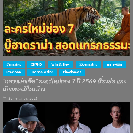
#ละครใหม่
CH7HD
What's New
รีวิวละครไทย
ละคร-ซีรีส์
เกาะติดจอ
เปิดตัวละครไทย
เรื่องย่อละคร
“หลวงพ่อเสือ” ละครใหม่ช่อง 7 ปี 2569 เรื่องย่อ และ
นักแสดงมีใครบ้าง
25 กรกฎาคม 2026