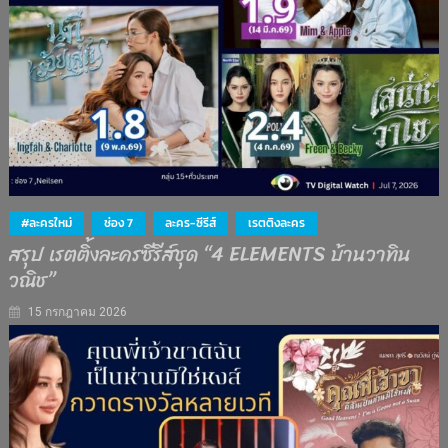
#ละครใหม่
ช่อง 7
ละคร-ซีรีส์
เรตติงละคร
สรุป เรตติ้งละครซีรีส์ชุด “4 ELEMENTS บ้านวาทิน
วณิช”
15 กรกฎาคม 2026