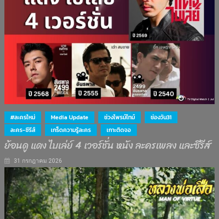
#ละครใหม่
Media Update
ช่วงไพรม์ไทม์
ช่องวัน31
ละคร-ซีรีส์
เกร็ดความรู้ละคร
เกาะติดจอ
ย้อนดู แดง ไบเล่ย์ 4 เวอร์ชั่น หนัง ละครเพลง และซีรีส์
31 กรกฎาคม 2026