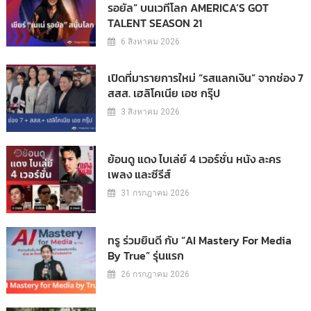
รอยัล” บนเวทีโลก AMERICA’S GOT
TALENT SEASON 21
6 สิงหาคม 2026
เปิดที่มารายการใหม่ “รสแลกเงิน” จากช่อง 7
สสส. เฮลิโคเนีย เอช กรุ๊ป
3 สิงหาคม 2026
ย้อนดู แดง ไบเล่ย์ 4 เวอร์ชั่น หนัง ละคร
เพลง และซีรีส์
31 กรกฎาคม 2026
ทรู ร่วมยินดี กับ “AI Mastery For Media
By True” รุ่นแรก
26 กรกฎาคม 2026