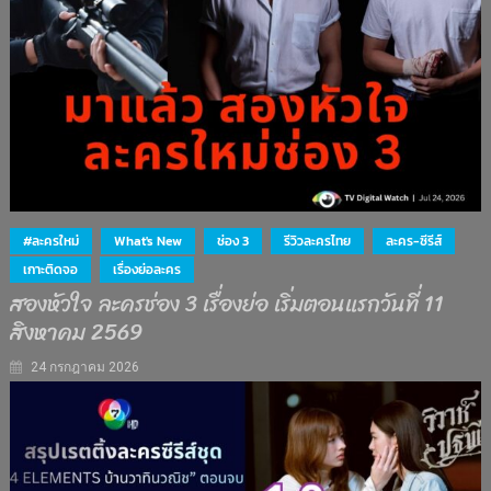
#ละครใหม่
What's New
ช่อง 3
รีวิวละครไทย
ละคร-ซีรีส์
เกาะติดจอ
เรื่องย่อละคร
สองหัวใจ ละครช่อง 3 เรื่องย่อ เริ่มตอนแรกวันที่ 11
สิงหาคม 2569
24 กรกฎาคม 2026