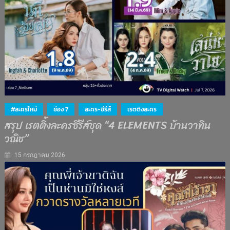
#ละครใหม่
ช่อง 7
ละคร-ซีรีส์
เรตติงละคร
สรุป เรตติ้งละครซีรีส์ชุด “4 ELEMENTS บ้านวาทิน
วณิช”
15 กรกฎาคม 2026