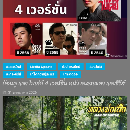
#ละครใหม่
Media Update
ช่วงไพรม์ไทม์
ช่องวัน31
ละคร-ซีรีส์
เกร็ดความรู้ละคร
เกาะติดจอ
ย้อนดู แดง ไบเล่ย์ 4 เวอร์ชั่น หนัง ละครเพลง และซีรีส์
31 กรกฎาคม 2026