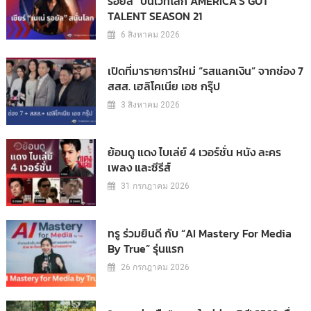
รอยัล” บนเวทีโลก AMERICA’S GOT
TALENT SEASON 21
6 สิงหาคม 2026
เปิดที่มารายการใหม่ “รสแลกเงิน” จากช่อง 7
สสส. เฮลิโคเนีย เอช กรุ๊ป
3 สิงหาคม 2026
ย้อนดู แดง ไบเล่ย์ 4 เวอร์ชั่น หนัง ละคร
เพลง และซีรีส์
31 กรกฎาคม 2026
ทรู ร่วมยินดี กับ “AI Mastery For Media
By True” รุ่นแรก
26 กรกฎาคม 2026