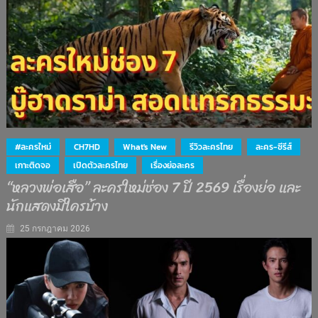
#ละครใหม่
CH7HD
What's New
รีวิวละครไทย
ละคร-ซีรีส์
เกาะติดจอ
เปิดตัวละครไทย
เรื่องย่อละคร
“หลวงพ่อเสือ” ละครใหม่ช่อง 7 ปี 2569 เรื่องย่อ และ
นักแสดงมีใครบ้าง
25 กรกฎาคม 2026