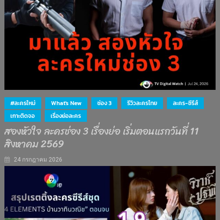
#ละครใหม่
What's New
ช่อง 3
รีวิวละครไทย
ละคร-ซีรีส์
เกาะติดจอ
เรื่องย่อละคร
สองหัวใจ ละครช่อง 3 เรื่องย่อ เริ่มตอนแรกวันที่ 11
สิงหาคม 2569
24 กรกฎาคม 2026