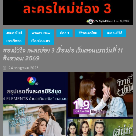
#ละครใหม่
What's New
ช่อง 3
รีวิวละครไทย
ละคร-ซีรีส์
เกาะติดจอ
เรื่องย่อละคร
สองหัวใจ ละครช่อง 3 เรื่องย่อ เริ่มตอนแรกวันที่ 11
สิงหาคม 2569
24 กรกฎาคม 2026