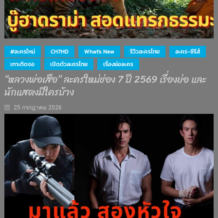
#ละครใหม่
CH7HD
What's New
รีวิวละครไทย
ละคร-ซีรีส์
เกาะติดจอ
เปิดตัวละครไทย
เรื่องย่อละคร
“หลวงพ่อเสือ” ละครใหม่ช่อง 7 ปี 2569 เรื่องย่อ และ
นักแสดงมีใครบ้าง
25 กรกฎาคม 2026