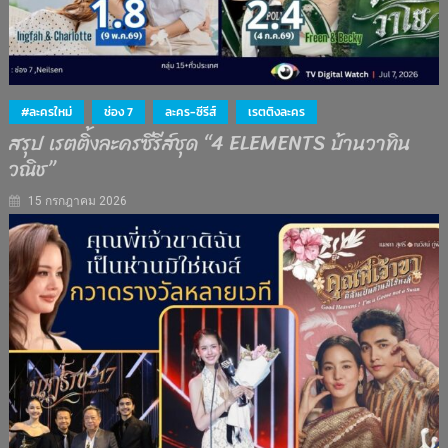
#ละครใหม่
ช่อง 7
ละคร-ซีรีส์
เรตติงละคร
สรุป เรตติ้งละครซีรีส์ชุด “4 ELEMENTS บ้านวาทิน
วณิช”
15 กรกฎาคม 2026