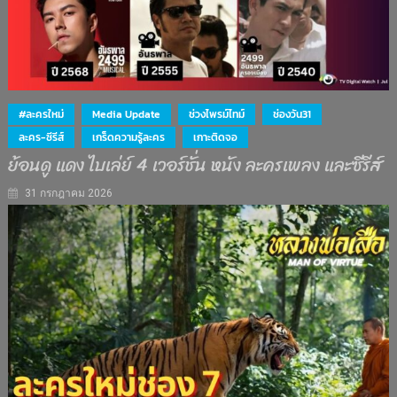
#ละครใหม่
Media Update
ช่วงไพรม์ไทม์
ช่องวัน31
ละคร-ซีรีส์
เกร็ดความรู้ละคร
เกาะติดจอ
ย้อนดู แดง ไบเล่ย์ 4 เวอร์ชั่น หนัง ละครเพลง และซีรีส์
31 กรกฎาคม 2026