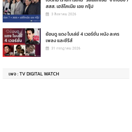
สสส. เฮลิโคเนีย เอช กรุ๊ป
3 สิงหาคม 2026
ย้อนดู แดง ไบเล่ย์ 4 เวอร์ชั่น หนัง ละคร
เพลง และซีรีส์
31 กรกฎาคม 2026
เพจ : TV DIGITAL WATCH