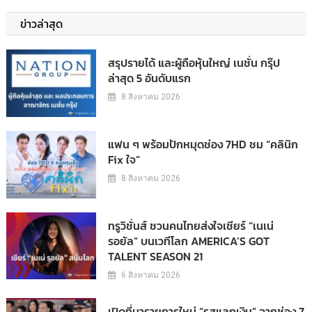
ข่าวล่าสุด
สรุปรายได้ และผู้ถือหุ้นใหญ่ เนชั่น กรุ๊ป
ล่าสุด 5 อันดับแรก
8 สิงหาคม 2026
แฟน ๆ พร้อมปักหมุดช่อง 7HD ชม “คลินิก
Fix ใจ”
8 สิงหาคม 2026
ทรูวิชั่นส์ ชวนคนไทยส่งใจเชียร์ “เนเน่
รอยัล” บนเวทีโลก AMERICA’S GOT
TALENT SEASON 21
6 สิงหาคม 2026
เปิดที่มารายการใหม่ “รสแลกเงิน” จากช่อง 7