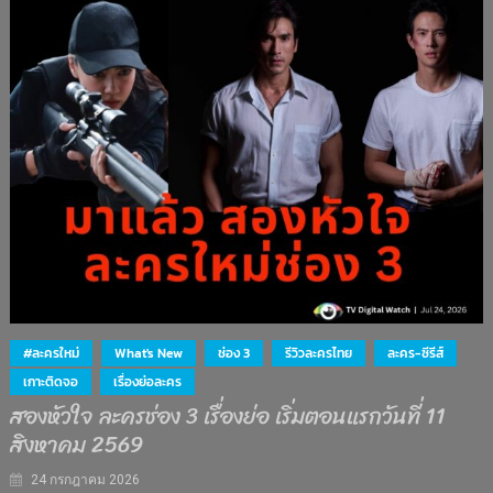
#ละครใหม่
What's New
ช่อง 3
รีวิวละครไทย
ละคร-ซีรีส์
เกาะติดจอ
เรื่องย่อละคร
สองหัวใจ ละครช่อง 3 เรื่องย่อ เริ่มตอนแรกวันที่ 11
สิงหาคม 2569
24 กรกฎาคม 2026