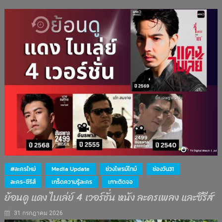
#ละครใหม่
Media Update
ช่วงไพรม์ไทม์
ช่องวัน31
ละคร-ซีรีส์
เกร็ดความรู้ละคร
เกาะติดจอ
ย้อนดู แดง ไบเล่ย์ 4 เวอร์ชั่น หนัง ละครเพลง และซีรีส์
31 กรกฎาคม 2026