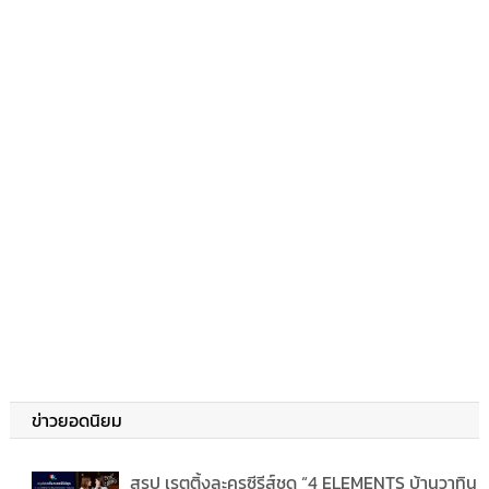
ข่าวยอดนิยม
สรุป เรตติ้งละครซีรีส์ชุด “4 ELEMENTS บ้านวาทิน