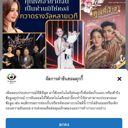
จัดการคำยินยอมคุกกี้
#ละครใหม่
TV
ช่อง 3
รางวัล
ละคร-ซีรีส์
”คุณพี่เจ้าขาดิฉันเป็นห่านมิใช่หงส์” กวาดรางวัล
เพื่อมอบประสบการณ์ที่ดีที่สุด เราใช้เทคโนโลยีเช่นคุกกี้เพื่อจัดเก็บและ/หรือเข้าถึง
ข้อมูลอุปกรณ์ การยินยอมให้ใช้เทคโนโลยีเหล่านี้จะทำให้เราสามารถประมวลผล
เพียบ จาก 8 เวที
ข้อมูล เช่น พฤติกรรมการท่องเว็บหรือรหัสเฉพาะบนไซต์นี้ การไม่ยินยอมหรือเพิก
ถอนความยินยอม อาจส่งผลเสียต่อคุณลักษณะและการทำงานบางอย่าง
12 กรกฎาคม 2026
ตกลง
2026 TV Digital Watch All Rights Reserved.