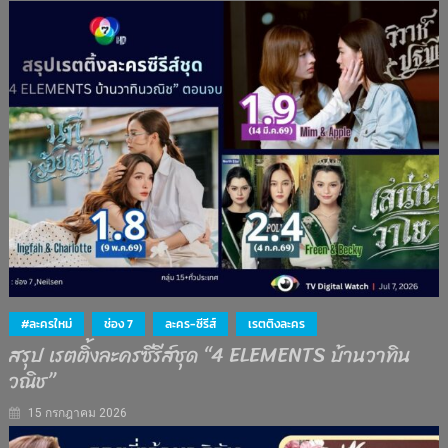
#ละครใหม่
ช่อง 7
ละคร-ซีรีส์
เรตติงละคร
สรุป เรตติ้งละครซีรีส์ชุด “4 ELEMENTS บ้านวาทิน
วณิช”
15 กรกฎาคม 2026