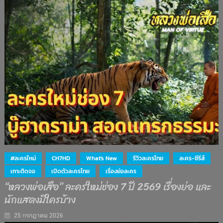
#ละครใหม่
CH7HD
What's New
รีวิวละครไทย
ละคร-ซีรีส์
เกาะติดจอ
เปิดตัวละครไทย
เรื่องย่อละคร
“หลวงพ่อเสือ” ละครใหม่ช่อง 7 ปี 2569 เรื่องย่อ และ
นักแสดงมีใครบ้าง
25 กรกฎาคม 2026