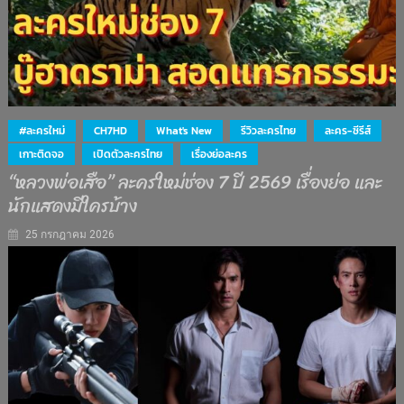
#ละครใหม่
CH7HD
What's New
รีวิวละครไทย
ละคร-ซีรีส์
เกาะติดจอ
เปิดตัวละครไทย
เรื่องย่อละคร
“หลวงพ่อเสือ” ละครใหม่ช่อง 7 ปี 2569 เรื่องย่อ และ
นักแสดงมีใครบ้าง
25 กรกฎาคม 2026