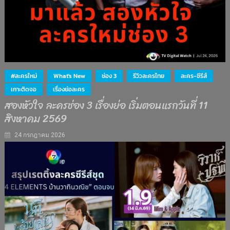
#ละครใหม่
What's New
ช่อง 3
รีวิวละครไทย
ละคร-ซีรีส์
เกาะติดจอ
เรื่องย่อละคร
สองหัวใจ ละครช่อง 3 เรื่องย่อ เริ่มตอนแรกวันที่ 11
สิงหาคม 2569
24 กรกฎาคม 2026