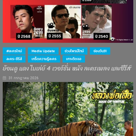
#ละครใหม่
Media Update
ช่วงไพรม์ไทม์
ช่องวัน31
ละคร-ซีรีส์
เกร็ดความรู้ละคร
เกาะติดจอ
ย้อนดู แดง ไบเล่ย์ 4 เวอร์ชั่น หนัง ละครเพลง และซีรีส์
31 กรกฎาคม 2026