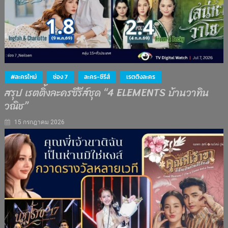
#ละครใหม่
ช่อง 7
ละคร-ซีรีส์
เรตติงละคร
สรุป เรตติ้งละครซีรีส์ชุด “4 ELEMENTS บ้านวาทิน
วณิช”
15 กรกฎาคม 2026