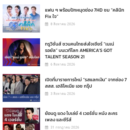
แฟน ๆ พร้อมปักหมุดช่อง 7HD ชม “คลินิก
Fix ใจ”
8 สิงหาคม 2026
ทรูวิชั่นส์ ชวนคนไทยส่งใจเชียร์ “เนเน่
รอยัล” บนเวทีโลก AMERICA’S GOT
TALENT SEASON 21
6 สิงหาคม 2026
เปิดที่มารายการใหม่ “รสแลกเงิน” จากช่อง 7
สสส. เฮลิโคเนีย เอช กรุ๊ป
3 สิงหาคม 2026
ย้อนดู แดง ไบเล่ย์ 4 เวอร์ชั่น หนัง ละคร
เพลง และซีรีส์
31 กรกฎาคม 2026