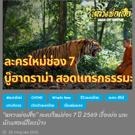
#ละครใหม่
CH7HD
What's New
รีวิวละครไทย
ละคร-ซีรีส์
เกาะติดจอ
เปิดตัวละครไทย
เรื่องย่อละคร
“หลวงพ่อเสือ” ละครใหม่ช่อง 7 ปี 2569 เรื่องย่อ และ
นักแสดงมีใครบ้าง
25 กรกฎาคม 2026