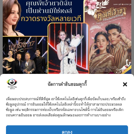
จัดการคำยินยอมคุกกี้
#ละครใหม่
TV
ช่อง 3
รางวัล
ละคร-ซีรีส์
”คุณพี่เจ้าขาดิฉันเป็นห่านมิใช่หงส์” กวาดรางวัล
เพื่อมอบประสบการณ์ที่ดีที่สุด เราใช้เทคโนโลยีเช่นคุกกี้เพื่อจัดเก็บและ/หรือเข้าถึง
ข้อมูลอุปกรณ์ การยินยอมให้ใช้เทคโนโลยีเหล่านี้จะทำให้เราสามารถประมวลผล
เพียบ จาก 8 เวที
ข้อมูล เช่น พฤติกรรมการท่องเว็บหรือรหัสเฉพาะบนไซต์นี้ การไม่ยินยอมหรือเพิก
ถอนความยินยอม อาจส่งผลเสียต่อคุณลักษณะและการทำงานบางอย่าง
12 กรกฎาคม 2026
ตกลง