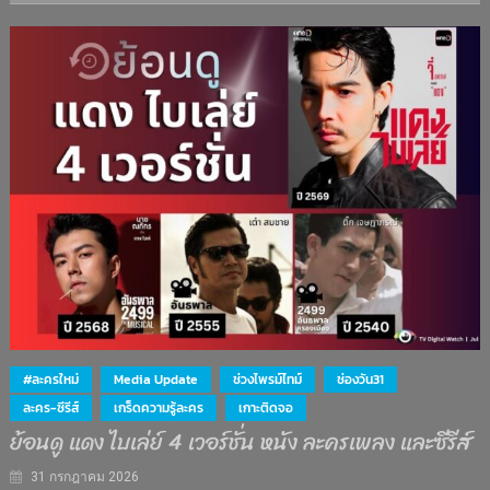
#ละครใหม่
Media Update
ช่วงไพรม์ไทม์
ช่องวัน31
ละคร-ซีรีส์
เกร็ดความรู้ละคร
เกาะติดจอ
ย้อนดู แดง ไบเล่ย์ 4 เวอร์ชั่น หนัง ละครเพลง และซีรีส์
31 กรกฎาคม 2026