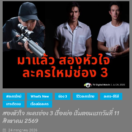
#ละครใหม่
What's New
ช่อง 3
รีวิวละครไทย
ละคร-ซีรีส์
เกาะติดจอ
เรื่องย่อละคร
สองหัวใจ ละครช่อง 3 เรื่องย่อ เริ่มตอนแรกวันที่ 11
สิงหาคม 2569
24 กรกฎาคม 2026