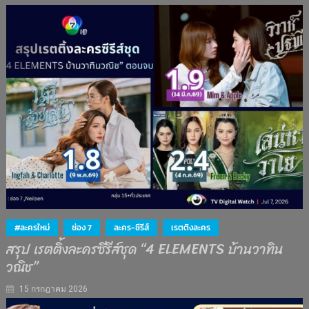
#ละครใหม่
ช่อง 7
ละคร-ซีรีส์
เรตติงละคร
สรุป เรตติ้งละครซีรีส์ชุด “4 ELEMENTS บ้านวาทิน
วณิช”
15 กรกฎาคม 2026