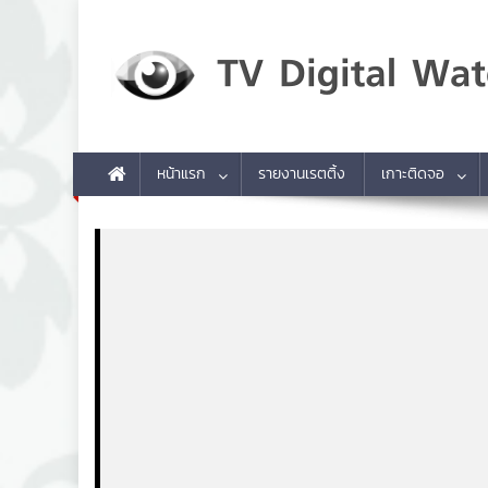
Skip to content
TV Digital Watch
เกาะติดทีวีและออนไลน์ รายงานเรตติ้ง
หน้าแรก
รายงานเรตติ้ง
เกาะติดจอ