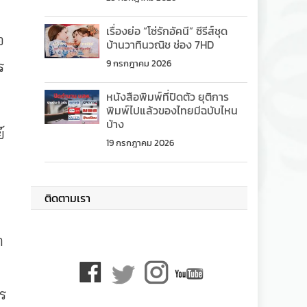
เรื่องย่อ “โซ่รักอัคนี” ซีรีส์ชุด
อ
บ้านวาทินวณิช ช่อง 7HD
9 กรกฎาคม 2026
ร
หนังสือพิมพ์ที่ปิดตัว ยุติการ
พิมพ์ไปแล้วของไทยมีฉบับไหน
บ้าง
์
19 กรกฎาคม 2026
ติดตามเรา
่
า
าร