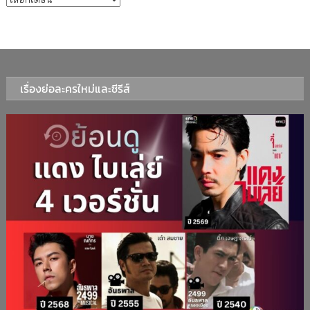
เรื่องย่อละครใหม่และซีรีส์