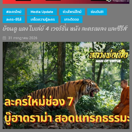
#ละครใหม่
Media Update
ช่วงไพรม์ไทม์
ช่องวัน31
ละคร-ซีรีส์
เกร็ดความรู้ละคร
เกาะติดจอ
ย้อนดู แดง ไบเล่ย์ 4 เวอร์ชั่น หนัง ละครเพลง และซีรีส์
31 กรกฎาคม 2026