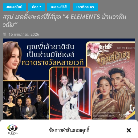
#ละครใหม่
ช่อง 7
ละคร-ซีรีส์
เรตติงละคร
สรุป เรตติ้งละครซีรีส์ชุด “4 ELEMENTS บ้านวาทิน
วณิช”
15 กรกฎาคม 2026
จัดการคำยินยอมคุกกี้