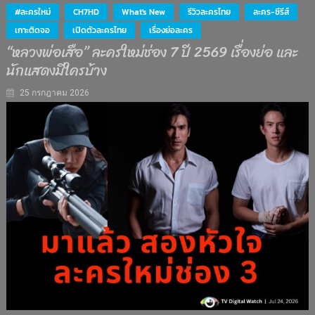
#ละครใหม่
CH7HD
What's New
รีวิวละครไทย
ละคร-ซีรีส์
เกาะติดจอ
เปิดตัวละครไทย
เรื่องย่อละคร
“หลวงพ่อเสือ” ละครใหม่ช่อง 7 ปี 2569 เรื่องย่อ และ
นักแสดงมีใครบ้าง
25 กรกฎาคม 2026