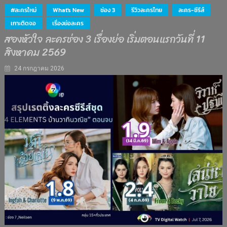
#ละครใหม่
What's New
ช่อง 3
รีวิวละครไทย
ละคร-ซีรีส์
เกาะติดจอ
เรื่องย่อละคร
สองหัวใจ ละครช่อง 3 เรื่องย่อ เริ่มตอนแรกวันที่ 11
สิงหาคม 2569
24 กรกฎาคม 2026