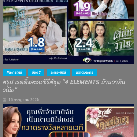
#ละครใหม่
ช่อง 7
ละคร-ซีรีส์
เรตติงละคร
สรุป เรตติ้งละครซีรีส์ชุด “4 ELEMENTS บ้านวาทิน
วณิช”
15 กรกฎาคม 2026