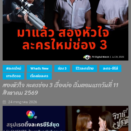
#ละครใหม่
What's New
ช่อง 3
รีวิวละครไทย
ละคร-ซีรีส์
เกาะติดจอ
เรื่องย่อละคร
สองหัวใจ ละครช่อง 3 เรื่องย่อ เริ่มตอนแรกวันที่ 11
สิงหาคม 2569
24 กรกฎาคม 2026