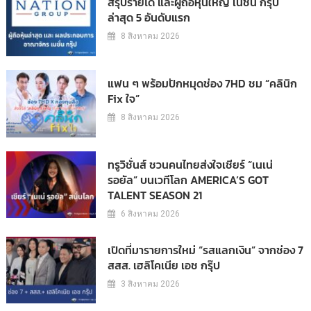
สรุปรายได้ และผู้ถือหุ้นใหญ่ เนชั่น กรุ๊ป
ล่าสุด 5 อันดับแรก
8 สิงหาคม 2026
แฟน ๆ พร้อมปักหมุดช่อง 7HD ชม “คลินิก
Fix ใจ”
8 สิงหาคม 2026
ทรูวิชั่นส์ ชวนคนไทยส่งใจเชียร์ “เนเน่
รอยัล” บนเวทีโลก AMERICA’S GOT
TALENT SEASON 21
6 สิงหาคม 2026
เปิดที่มารายการใหม่ “รสแลกเงิน” จากช่อง 7
สสส. เฮลิโคเนีย เอช กรุ๊ป
3 สิงหาคม 2026