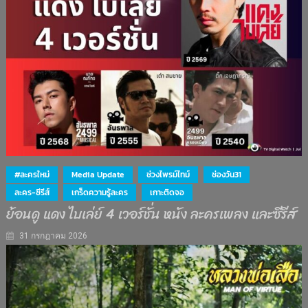
#ละครใหม่
Media Update
ช่วงไพรม์ไทม์
ช่องวัน31
ละคร-ซีรีส์
เกร็ดความรู้ละคร
เกาะติดจอ
ย้อนดู แดง ไบเล่ย์ 4 เวอร์ชั่น หนัง ละครเพลง และซีรีส์
31 กรกฎาคม 2026