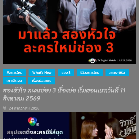
#ละครใหม่
What's New
ช่อง 3
รีวิวละครไทย
ละคร-ซีรีส์
เกาะติดจอ
เรื่องย่อละคร
สองหัวใจ ละครช่อง 3 เรื่องย่อ เริ่มตอนแรกวันที่ 11
สิงหาคม 2569
24 กรกฎาคม 2026