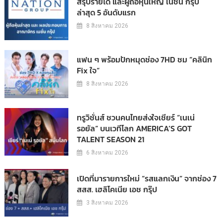
สรุปรายได้ และผู้ถือหุ้นใหญ่ เนชั่น กรุ๊ป
ล่าสุด 5 อันดับแรก
8 สิงหาคม 2026
แฟน ๆ พร้อมปักหมุดช่อง 7HD ชม “คลินิก
Fix ใจ”
8 สิงหาคม 2026
ทรูวิชั่นส์ ชวนคนไทยส่งใจเชียร์ “เนเน่
รอยัล” บนเวทีโลก AMERICA’S GOT
TALENT SEASON 21
6 สิงหาคม 2026
เปิดที่มารายการใหม่ “รสแลกเงิน” จากช่อง 7
สสส. เฮลิโคเนีย เอช กรุ๊ป
3 สิงหาคม 2026