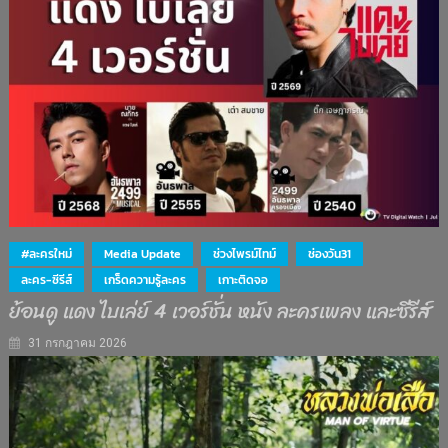
#ละครใหม่
Media Update
ช่วงไพรม์ไทม์
ช่องวัน31
ละคร-ซีรีส์
เกร็ดความรู้ละคร
เกาะติดจอ
ย้อนดู แดง ไบเล่ย์ 4 เวอร์ชั่น หนัง ละครเพลง และซีรีส์
31 กรกฎาคม 2026