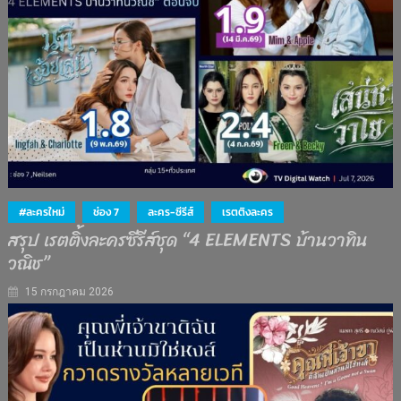
#ละครใหม่
ช่อง 7
ละคร-ซีรีส์
เรตติงละคร
สรุป เรตติ้งละครซีรีส์ชุด “4 ELEMENTS บ้านวาทิน
วณิช”
15 กรกฎาคม 2026