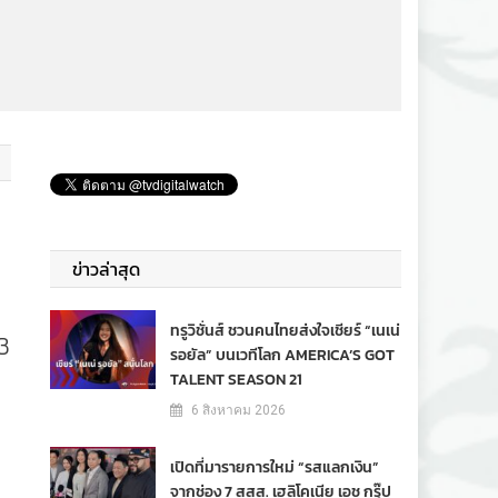
ข่าวล่าสุด
ทรูวิชั่นส์ ชวนคนไทยส่งใจเชียร์ “เนเน่
 3
รอยัล” บนเวทีโลก AMERICA’S GOT
TALENT SEASON 21
6 สิงหาคม 2026
เปิดที่มารายการใหม่ “รสแลกเงิน”
จากช่อง 7 สสส. เฮลิโคเนีย เอช กรุ๊ป