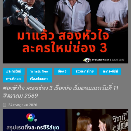
#ละครใหม่
What's New
ช่อง 3
รีวิวละครไทย
ละคร-ซีรีส์
เกาะติดจอ
เรื่องย่อละคร
สองหัวใจ ละครช่อง 3 เรื่องย่อ เริ่มตอนแรกวันที่ 11
สิงหาคม 2569
24 กรกฎาคม 2026