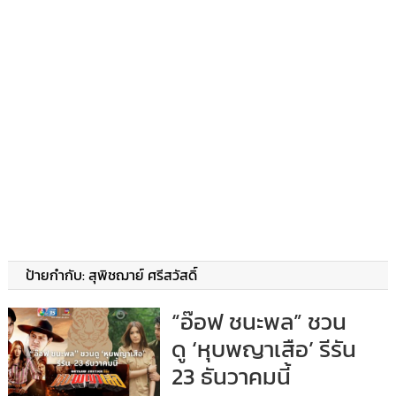
ป้ายกำกับ:
สุพิชฌาย์ ศรีสวัสดิ์
“อ๊อฟ ชนะพล” ชวน
ดู ‘หุบพญาเสือ’ รีรัน
23 ธันวาคมนี้