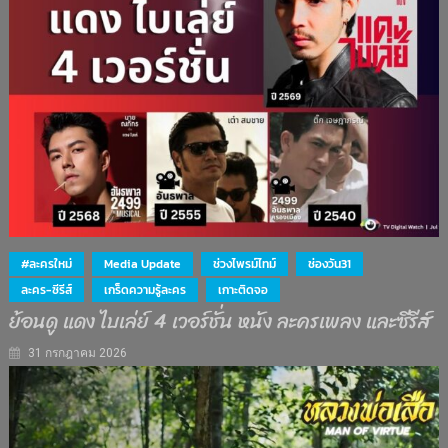
#ละครใหม่
Media Update
ช่วงไพรม์ไทม์
ช่องวัน31
ละคร-ซีรีส์
เกร็ดความรู้ละคร
เกาะติดจอ
ย้อนดู แดง ไบเล่ย์ 4 เวอร์ชั่น หนัง ละครเพลง และซีรีส์
31 กรกฎาคม 2026