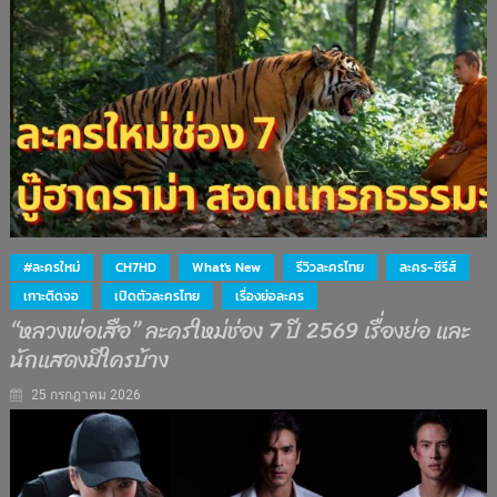
#ละครใหม่
CH7HD
What's New
รีวิวละครไทย
ละคร-ซีรีส์
เกาะติดจอ
เปิดตัวละครไทย
เรื่องย่อละคร
“หลวงพ่อเสือ” ละครใหม่ช่อง 7 ปี 2569 เรื่องย่อ และ
นักแสดงมีใครบ้าง
25 กรกฎาคม 2026