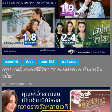
#ละครใหม่
ช่อง 7
ละคร-ซีรีส์
เรตติงละคร
สรุป เรตติ้งละครซีรีส์ชุด “4 ELEMENTS บ้านวาทิน
วณิช”
15 กรกฎาคม 2026