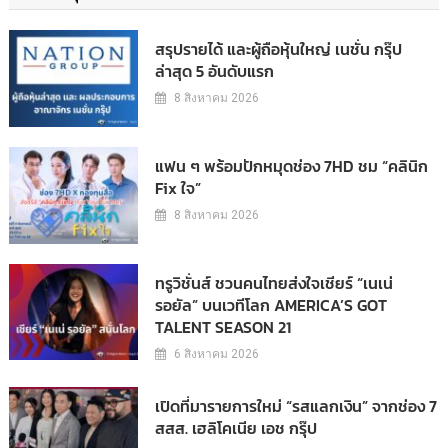
สรุปรายได้ และผู้ถือหุ้นใหญ่ เนชั่น กรุ๊ป
ล่าสุด 5 อันดับแรก
8 สิงหาคม 2026
แฟน ๆ พร้อมปักหมุดช่อง 7HD ชม “คลินิก
Fix ใจ”
8 สิงหาคม 2026
ทรูวิชั่นส์ ชวนคนไทยส่งใจเชียร์ “เนเน่
รอยัล” บนเวทีโลก AMERICA’S GOT
TALENT SEASON 21
6 สิงหาคม 2026
เปิดที่มารายการใหม่ “รสแลกเงิน” จากช่อง 7
สสส. เฮลิโคเนีย เอช กรุ๊ป