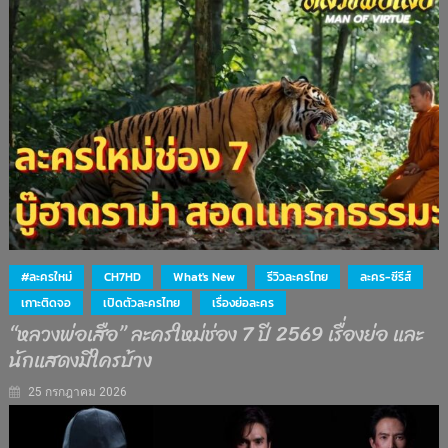
#ละครใหม่
CH7HD
What's New
รีวิวละครไทย
ละคร-ซีรีส์
เกาะติดจอ
เปิดตัวละครไทย
เรื่องย่อละคร
“หลวงพ่อเสือ” ละครใหม่ช่อง 7 ปี 2569 เรื่องย่อ และ
นักแสดงมีใครบ้าง
25 กรกฎาคม 2026