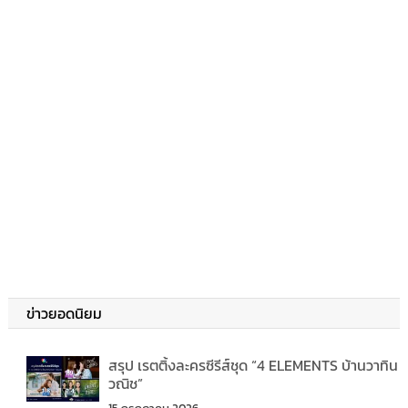
ข่าวยอดนิยม
สรุป เรตติ้งละครซีรีส์ชุด “4 ELEMENTS บ้านวาทิน
วณิช”