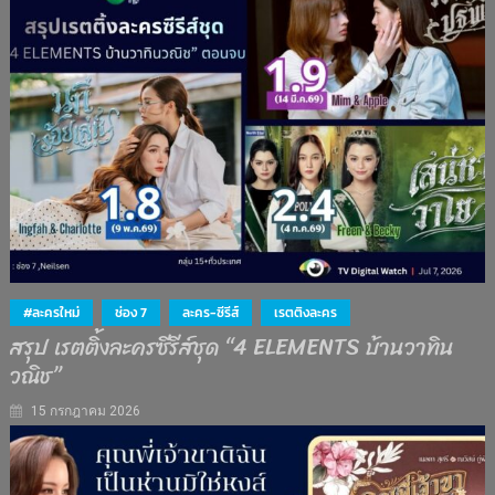
#ละครใหม่
ช่อง 7
ละคร-ซีรีส์
เรตติงละคร
สรุป เรตติ้งละครซีรีส์ชุด “4 ELEMENTS บ้านวาทิน
วณิช”
15 กรกฎาคม 2026