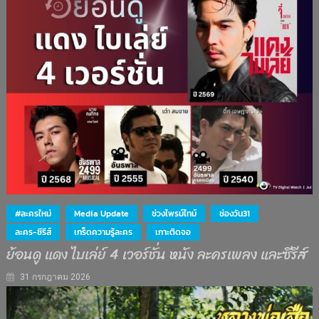
#ละครใหม่
Media Update
ช่วงไพรม์ไทม์
ช่องวัน31
ละคร-ซีรีส์
เกร็ดความรู้ละคร
เกาะติดจอ
ย้อนดู แดง ไบเล่ย์ 4 เวอร์ชั่น หนัง ละครเพลง และซีรีส์
31 กรกฎาคม 2026