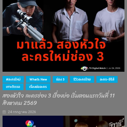
#ละครใหม่
What's New
ช่อง 3
รีวิวละครไทย
ละคร-ซีรีส์
เกาะติดจอ
เรื่องย่อละคร
สองหัวใจ ละครช่อง 3 เรื่องย่อ เริ่มตอนแรกวันที่ 11
สิงหาคม 2569
24 กรกฎาคม 2026