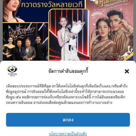
จัดการคำยินยอมคุกกี้
#ละครใหม่
TV
ช่อง 3
รางวัล
ละคร-ซีรีส์
”คุณพี่เจ้าขาดิฉันเป็นห่านมิใช่หงส์” กวาดรางวัล
เพื่อมอบประสบการณ์ที่ดีที่สุด เราใช้เทคโนโลยีเช่นคุกกี้เพื่อจัดเก็บและ/หรือเข้าถึง
ข้อมูลอุปกรณ์ การยินยอมให้ใช้เทคโนโลยีเหล่านี้จะทำให้เราสามารถประมวลผล
เพียบ จาก 8 เวที
ข้อมูล เช่น พฤติกรรมการท่องเว็บหรือรหัสเฉพาะบนไซต์นี้ การไม่ยินยอมหรือเพิก
ถอนความยินยอม อาจส่งผลเสียต่อคุณลักษณะและการทำงานบางอย่าง
12 กรกฎาคม 2026
ตกลง
2026 TV Digital Watch All Rights Reserved.
TV Digital Watch ทีวีดิจิทัลวอทช์
ติดต่อ
นโยบายความเป็นส่วนตัว
นโยบายความเป็นส่วนตัว
รวมเรตติ้ง 2018-2022
สื่อวีดิทัศน์
เกี่ยวกับเรา