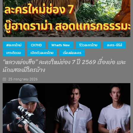
#ละครใหม่
CH7HD
What's New
รีวิวละครไทย
ละคร-ซีรีส์
เกาะติดจอ
เปิดตัวละครไทย
เรื่องย่อละคร
“หลวงพ่อเสือ” ละครใหม่ช่อง 7 ปี 2569 เรื่องย่อ และ
นักแสดงมีใครบ้าง
25 กรกฎาคม 2026