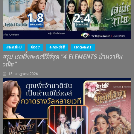
#ละครใหม่
ช่อง 7
ละคร-ซีรีส์
เรตติงละคร
สรุป เรตติ้งละครซีรีส์ชุด “4 ELEMENTS บ้านวาทิน
วณิช”
15 กรกฎาคม 2026