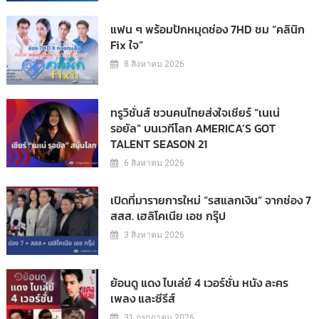
แฟน ๆ พร้อมปักหมุดช่อง 7HD ชม “คลินิก
Fix ใจ”
8 สิงหาคม 2026
ทรูวิชั่นส์ ชวนคนไทยส่งใจเชียร์ “เนเน่
รอยัล” บนเวทีโลก AMERICA’S GOT
TALENT SEASON 21
6 สิงหาคม 2026
เปิดที่มารายการใหม่ “รสแลกเงิน” จากช่อง 7
สสส. เฮลิโคเนีย เอช กรุ๊ป
3 สิงหาคม 2026
ย้อนดู แดง ไบเล่ย์ 4 เวอร์ชั่น หนัง ละคร
เพลง และซีรีส์
31 กรกฎาคม 2026