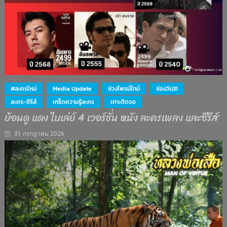
#ละครใหม่
Media Update
ช่วงไพรม์ไทม์
ช่องวัน31
ละคร-ซีรีส์
เกร็ดความรู้ละคร
เกาะติดจอ
ย้อนดู แดง ไบเล่ย์ 4 เวอร์ชั่น หนัง ละครเพลง และซีรีส์
31 กรกฎาคม 2026