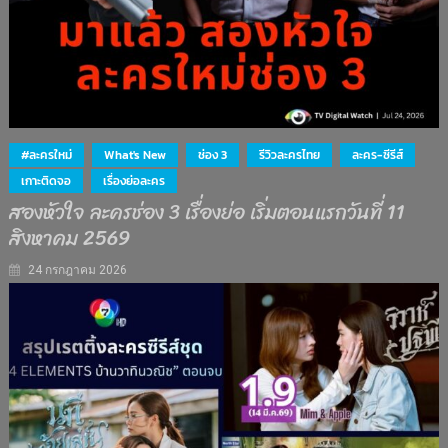
#ละครใหม่
What's New
ช่อง 3
รีวิวละครไทย
ละคร-ซีรีส์
เกาะติดจอ
เรื่องย่อละคร
สองหัวใจ ละครช่อง 3 เรื่องย่อ เริ่มตอนแรกวันที่ 11
สิงหาคม 2569
24 กรกฎาคม 2026