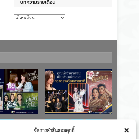
บทความรายเดือน
บทความรายเดือน
ช่อง 7
#ละครใหม่
TV
ช่อง 3
จัดการคำยินยอมคุกกี้
เรตติงละคร
รางวัล
ละคร-ซีรีส์