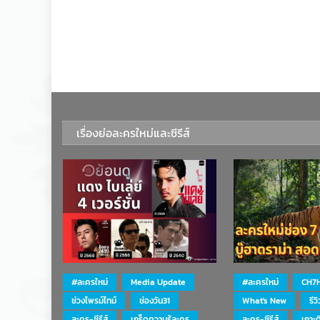
เรื่องย่อละครใหม่และซีรีส์
#ละครใหม่
Media Update
#ละครใหม่
CH7
ช่วงไพรม์ไทม์
ช่องวัน31
What's New
รีว
ละคร-ซีรีส์
เกร็ดความรู้ละคร
ละคร-ซีรีส์
เกาะ