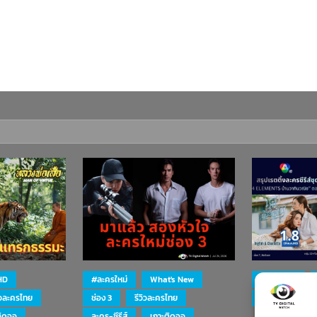
HD
#ละครใหม่
What's New
#ละครใหม่
ิวละครไทย
ช่อง 3
รีวิวละครไทย
ละคร-ซีรีส์
ติดจอ
ละคร-ซีรีส์
เกาะติดจอ