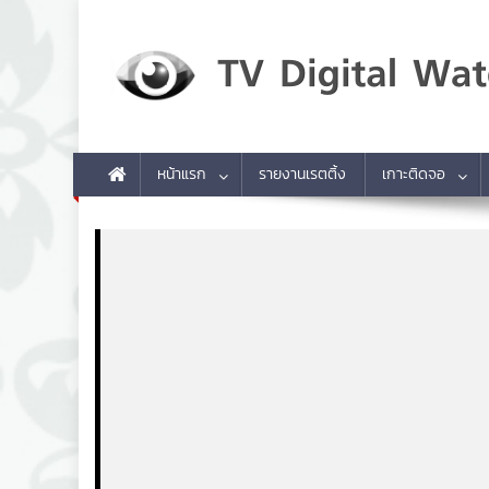
Skip to content
TV Digital Watch
เกาะติดทีวีและออนไลน์ รายงานเรตติ้ง
หน้าแรก
รายงานเรตติ้ง
เกาะติดจอ