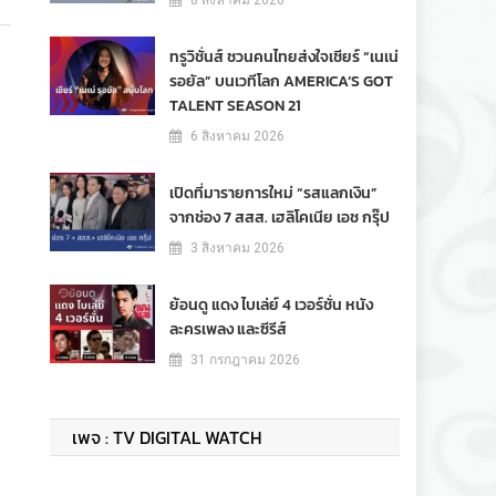
8 สิงหาคม 2026
ทรูวิชั่นส์ ชวนคนไทยส่งใจเชียร์ “เนเน่
รอยัล” บนเวทีโลก AMERICA’S GOT
TALENT SEASON 21
6 สิงหาคม 2026
เปิดที่มารายการใหม่ “รสแลกเงิน”
จากช่อง 7 สสส. เฮลิโคเนีย เอช กรุ๊ป
3 สิงหาคม 2026
ย้อนดู แดง ไบเล่ย์ 4 เวอร์ชั่น หนัง
ละครเพลง และซีรีส์
31 กรกฎาคม 2026
เพจ : TV DIGITAL WATCH