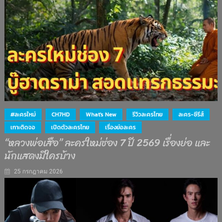
#ละครใหม่
CH7HD
What's New
รีวิวละครไทย
ละคร-ซีรีส์
เกาะติดจอ
เปิดตัวละครไทย
เรื่องย่อละคร
“หลวงพ่อเสือ” ละครใหม่ช่อง 7 ปี 2569 เรื่องย่อ และ
นักแสดงมีใครบ้าง
25 กรกฎาคม 2026