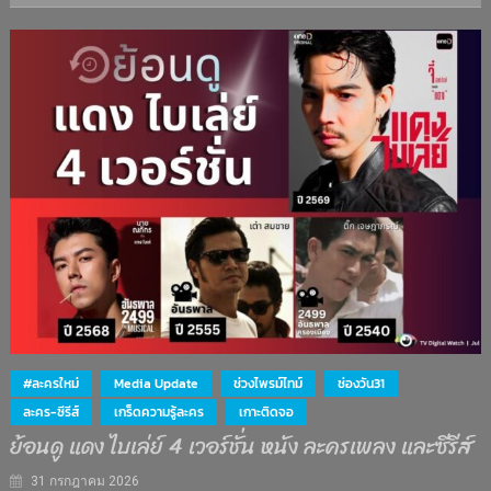
#ละครใหม่
Media Update
ช่วงไพรม์ไทม์
ช่องวัน31
ละคร-ซีรีส์
เกร็ดความรู้ละคร
เกาะติดจอ
ย้อนดู แดง ไบเล่ย์ 4 เวอร์ชั่น หนัง ละครเพลง และซีรีส์
31 กรกฎาคม 2026