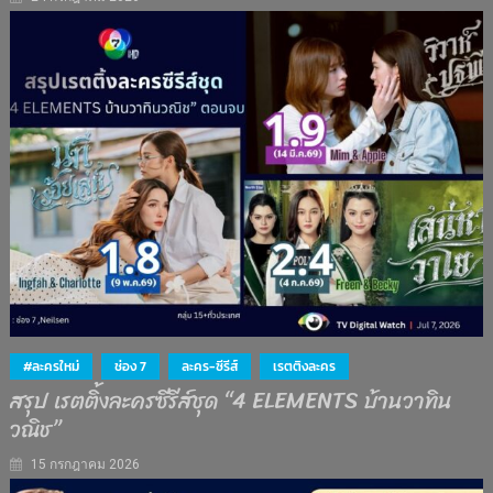
#ละครใหม่
ช่อง 7
ละคร-ซีรีส์
เรตติงละคร
สรุป เรตติ้งละครซีรีส์ชุด “4 ELEMENTS บ้านวาทิน
วณิช”
15 กรกฎาคม 2026