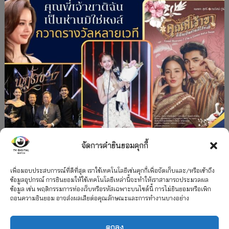
จัดการคำยินยอมคุกกี้
#ละครใหม่
TV
ช่อง 3
รางวัล
ละคร-ซีรีส์
”คุณพี่เจ้าขาดิฉันเป็นห่านมิใช่หงส์” กวาดรางวัล
เพื่อมอบประสบการณ์ที่ดีที่สุด เราใช้เทคโนโลยีเช่นคุกกี้เพื่อจัดเก็บและ/หรือเข้าถึง
ข้อมูลอุปกรณ์ การยินยอมให้ใช้เทคโนโลยีเหล่านี้จะทำให้เราสามารถประมวลผล
เพียบ จาก 8 เวที
ข้อมูล เช่น พฤติกรรมการท่องเว็บหรือรหัสเฉพาะบนไซต์นี้ การไม่ยินยอมหรือเพิก
ถอนความยินยอม อาจส่งผลเสียต่อคุณลักษณะและการทำงานบางอย่าง
12 กรกฎาคม 2026
ตกลง