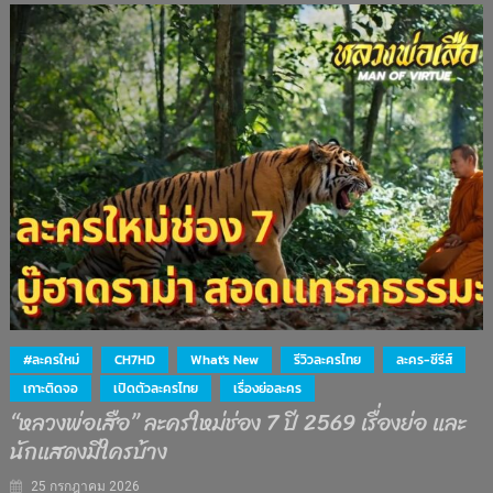
#ละครใหม่
CH7HD
What's New
รีวิวละครไทย
ละคร-ซีรีส์
เกาะติดจอ
เปิดตัวละครไทย
เรื่องย่อละคร
“หลวงพ่อเสือ” ละครใหม่ช่อง 7 ปี 2569 เรื่องย่อ และ
นักแสดงมีใครบ้าง
25 กรกฎาคม 2026