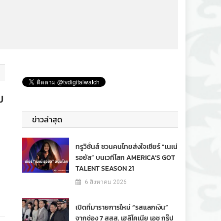
ม
ข่าวล่าสุด
ทรูวิชั่นส์ ชวนคนไทยส่งใจเชียร์ “เนเน่
รอยัล” บนเวทีโลก AMERICA’S GOT
TALENT SEASON 21
6 สิงหาคม 2026
เปิดที่มารายการใหม่ “รสแลกเงิน”
จากช่อง 7 สสส. เฮลิโคเนีย เอช กรุ๊ป