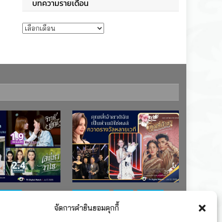
บทความรายเดือน
บทความรายเดือน
ช่อง 7
#ละครใหม่
TV
ช่อง 3
จัดการคำยินยอมคุกกี้
เรตติงละคร
รางวัล
ละคร-ซีรีส์