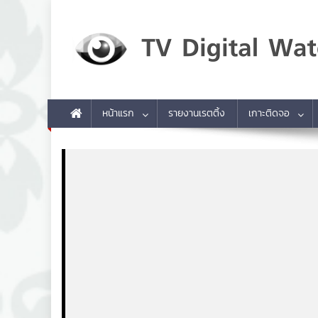
Skip to content
TV Digital Watch
เกาะติดทีวีและออนไลน์ รายงานเรตติ้ง
หน้าแรก
รายงานเรตติ้ง
เกาะติดจอ