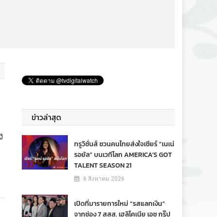
ข่าวล่าสุด
ง
ทรูวิชั่นส์ ชวนคนไทยส่งใจเชียร์ “เนเน่
รอยัล” บนเวทีโลก AMERICA’S GOT
TALENT SEASON 21
6 สิงหาคม 2026
เปิดที่มารายการใหม่ “รสแลกเงิน”
จากช่อง 7 สสส. เฮลิโคเนีย เอช กรุ๊ป