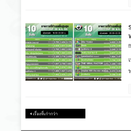
เ
พ
แนะแนวเรื่อง
เรื่องที่เก่ากว่า