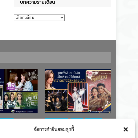
บทความรายเดือน
บทความรายเดือน
ช่อง 7
#ละครใหม่
TV
ช่อง 3
จัดการคำยินยอมคุกกี้
เรตติงละคร
รางวัล
ละคร-ซีรีส์