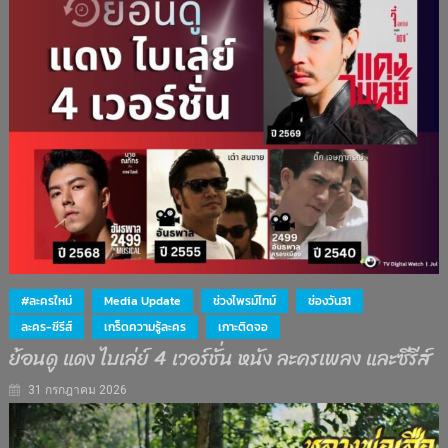
#ละครใหม่
Media Update
ช่วงไพรม์ไทม์
ช่องวัน31
ละคร-ซีรีส์
เกร็ดความรู้ละคร
เกาะติดจอ
ย้อนดู แดง ไบเล่ย์ 4 เวอร์ชั่น หนัง ละครเพลง และซีรีส์
31 กรกฎาคม 2026