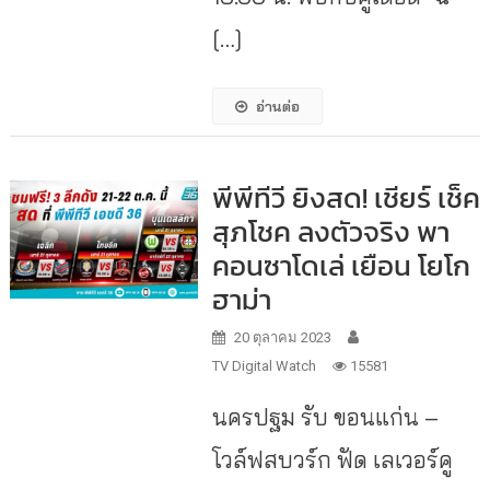
[…]
อ่านต่อ
พีพีทีวี ยิงสด! เชียร์ เช็ค
สุภโชค ลงตัวจริง พา
คอนซาโดเล่ เยือน โยโก
ฮาม่า
20 ตุลาคม 2023
TV Digital Watch
15581
นครปฐม รับ ขอนแก่น –
โวล์ฟสบวร์ก ฟัด เลเวอร์คู