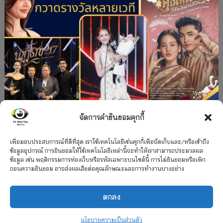
จัดการคำยินยอมคุกกี้
#ละครใหม่
TV
ช่อง 3
รางวัล
ละคร-ซีรีส์
”คุณพี่เจ้าขาดิฉันเป็นห่านมิใช่หงส์” กวาดรางวัล
เพื่อมอบประสบการณ์ที่ดีที่สุด เราใช้เทคโนโลยีเช่นคุกกี้เพื่อจัดเก็บและ/หรือเข้าถึง
ข้อมูลอุปกรณ์ การยินยอมให้ใช้เทคโนโลยีเหล่านี้จะทำให้เราสามารถประมวลผล
เพียบ จาก 8 เวที
ข้อมูล เช่น พฤติกรรมการท่องเว็บหรือรหัสเฉพาะบนไซต์นี้ การไม่ยินยอมหรือเพิก
ถอนความยินยอม อาจส่งผลเสียต่อคุณลักษณะและการทำงานบางอย่าง
12 กรกฎาคม 2026
ตกลง
2026 TV Digital Watch All Rights Reserved.
TV Digital Watch ทีวีดิจิทัลวอทช์
ติดต่อ
นโยบายความเป็นส่วนตัว
นโยบายความเป็นส่วนตัว