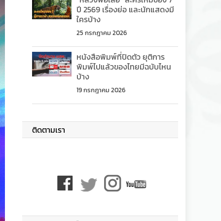
ปี 2569 เรื่องย่อ และนักแสดงมี
ใครบ้าง
25 กรกฎาคม 2026
หนังสือพิมพ์ที่ปิดตัว ยุติการ
พิมพ์ไปแล้วของไทยมีฉบับไหน
บ้าง
19 กรกฎาคม 2026
ติดตามเรา