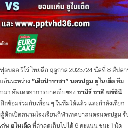
กฟุตบอล รีโว่ ไทยลีก ฤดูกาล 2023/24 นัดที่ 8 สัปดา
รพบกันระหว่าง
“เสือป่าราชา” นครปฐม ยูไนเต็ด
ทีม
ดออกมา อัพเดตอาการบาดเจ็บของ
อามีร์ อาลี เชร์จินี
ซ้อมร่วมกับเพื่อน ๆ ในทีมได้แล้ว และกำลังเรียก
ีมสู้ศึกเปิดสนามโรงเรียนกีฬาเทศบาลนครนครปฐม รั
่น ยูไนเต็ด
ที่ล่าสุดเก็บไปได้ 6 คะแนน ชนะ 1 นัด