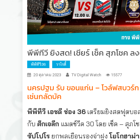
พีพีทีวี ยิงสด! เชียร์ เช็ค สุภโชค
พีพีทีวี36
วาไรตี้
20 ตุลาคม 2023
TV Digital Watch
15577
นครปฐม รับ ขอนแก่น – โวล์ฟสบวร์ก ฟ
เช่นกลัดบัค
พีพีทีวี เอชดี ช่อง 36
เตรียมยิงสดฟุตบอล 3
กับ
ศึกเจลีก
แมตช์วีค 30 โดย เช็ค – สุภโ
ซัปโปโร
ยกพลเยือนรองจ่าฝูง
โยโกฮาม่า