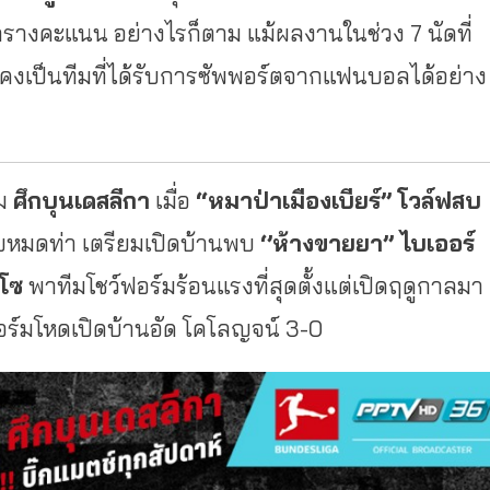
งตารางคะแนน อย่างไรก็ตาม แม้ผลงานในช่วง 7 นัดที่
ังคงเป็นทีมที่ได้รับการซัพพอร์ตจากแฟนบอลได้อย่าง
ชม
ศึกบุนเดสลีกา
เมื่อ
“หมาป่าเมืองเบียร์’’ โวล์ฟสบ
บหมดท่า
เตรียมเปิดบ้านพบ
‘’ห้างขายยา’’ ไบเออร์
โซ
พาทีมโชว์ฟอร์มร้อนแรงที่สุดตั้งแต่เปิดฤดูกาลมา
ฟอร์มโหดเปิดบ้านอัด โคโลญจน์ 3-0