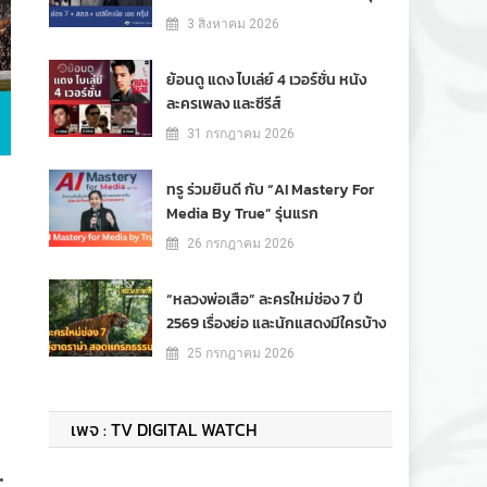
3 สิงหาคม 2026
ย้อนดู แดง ไบเล่ย์ 4 เวอร์ชั่น หนัง
ละครเพลง และซีรีส์
31 กรกฎาคม 2026
ทรู ร่วมยินดี กับ “AI Mastery For
Media By True” รุ่นแรก
26 กรกฎาคม 2026
“หลวงพ่อเสือ” ละครใหม่ช่อง 7 ปี
2569 เรื่องย่อ และนักแสดงมีใครบ้าง
25 กรกฎาคม 2026
เพจ : TV DIGITAL WATCH
.