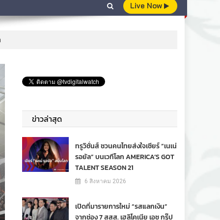
Live Now
่า
ข่าวล่าสุด
ทรูวิชั่นส์ ชวนคนไทยส่งใจเชียร์ “เนเน่
รอยัล” บนเวทีโลก AMERICA’S GOT
TALENT SEASON 21
6 สิงหาคม 2026
เปิดที่มารายการใหม่ “รสแลกเงิน”
จากช่อง 7 สสส. เฮลิโคเนีย เอช กรุ๊ป