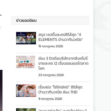
-
”
ข่าวยอดนิยม
น
สรุป เรตติ้งละครซีรีส์ชุด “4
ELEMENTS บ้านวาทินวณิช”
15 กรกฎาคม 2026
ช่อง 3 ปิดดีลบริษัทจากสิงคโปร์
ขายละคร 12 เรื่องออนแอร์ตลาด
โลก
23 กรกฎาคม 2026
เรื่องย่อ “โซ่รักอัคนี” ซีรีส์ชุด
บ้านวาทินวณิช ช่อง 7HD
9 กรกฎาคม 2026
“หลวงพ่อเสือ” ละครใหม่ช่อง 7