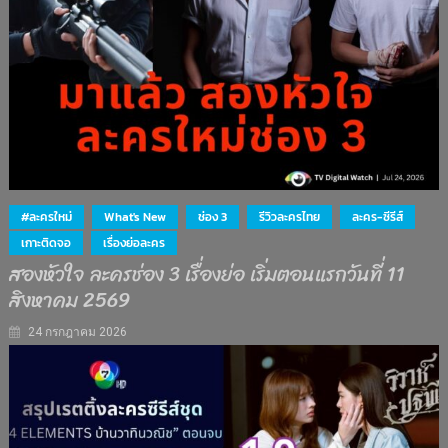
#ละครใหม่
What's New
ช่อง 3
รีวิวละครไทย
ละคร-ซีรีส์
เกาะติดจอ
เรื่องย่อละคร
สองหัวใจ ละครช่อง 3 เรื่องย่อ เริ่มตอนแรกวันที่ 11
สิงหาคม 2569
24 กรกฎาคม 2026