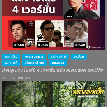
#ละครใหม่
Media Update
ช่วงไพรม์ไทม์
ช่องวัน31
ละคร-ซีรีส์
เกร็ดความรู้ละคร
เกาะติดจอ
ย้อนดู แดง ไบเล่ย์ 4 เวอร์ชั่น หนัง ละครเพลง และซีรีส์
31 กรกฎาคม 2026