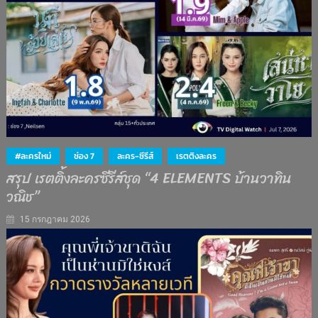
#ละครใหม่
ช่อง 7
ละคร-ซีรีส์
เรตติงละคร
สรุป เรตติ้งละครซีรีส์ชุด “4 ELEMENTS บ้านวาทิน
วณิช”
15 กรกฎาคม 2026