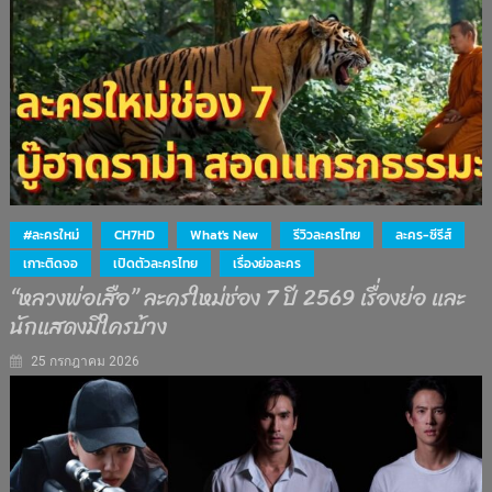
#ละครใหม่
CH7HD
What's New
รีวิวละครไทย
ละคร-ซีรีส์
เกาะติดจอ
เปิดตัวละครไทย
เรื่องย่อละคร
“หลวงพ่อเสือ” ละครใหม่ช่อง 7 ปี 2569 เรื่องย่อ และ
นักแสดงมีใครบ้าง
25 กรกฎาคม 2026