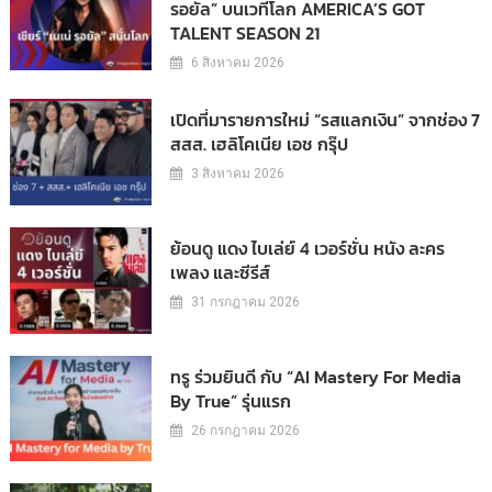
รอยัล” บนเวทีโลก AMERICA’S GOT
TALENT SEASON 21
6 สิงหาคม 2026
เปิดที่มารายการใหม่ “รสแลกเงิน” จากช่อง 7
สสส. เฮลิโคเนีย เอช กรุ๊ป
3 สิงหาคม 2026
ย้อนดู แดง ไบเล่ย์ 4 เวอร์ชั่น หนัง ละคร
เพลง และซีรีส์
31 กรกฎาคม 2026
ทรู ร่วมยินดี กับ “AI Mastery For Media
By True” รุ่นแรก
26 กรกฎาคม 2026