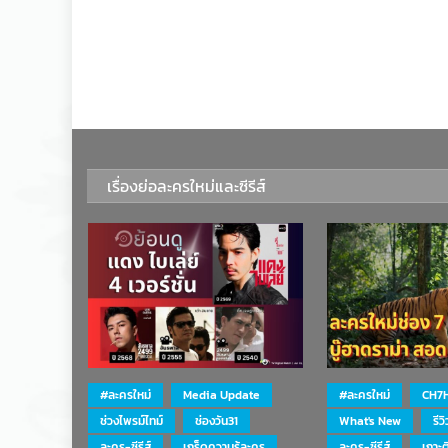
เรื่องย่อละครใหม่และซีรีส์
#ละครใหม่
Media Update
#ละครใหม่
CH7
ช่วงไพรม์ไทม์
ช่องวัน31
What's New
รีว
ละคร-ซีรีส์
เกร็ดความรู้ละคร
ละคร-ซีรีส์
เกาะ