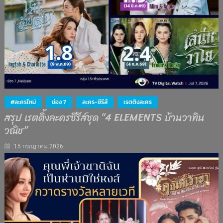
#ละครใหม่
ช่อง 7
ละคร-ซีรีส์
เรตติงละคร
สรุป เรตติ้งละครซีรีส์ชุด “4 ELEMENTS บ้านวาทิน
วณิช”
15 กรกฎาคม 2026