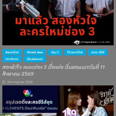
#ละครใหม่
What's New
ช่อง 3
รีวิวละครไทย
ละคร-ซีรีส์
เกาะติดจอ
เรื่องย่อละคร
สองหัวใจ ละครช่อง 3 เรื่องย่อ เริ่มตอนแรกวันที่ 11
สิงหาคม 2569
24 กรกฎาคม 2026