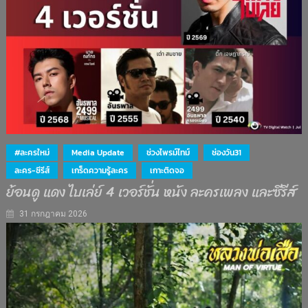
#ละครใหม่
Media Update
ช่วงไพรม์ไทม์
ช่องวัน31
ละคร-ซีรีส์
เกร็ดความรู้ละคร
เกาะติดจอ
ย้อนดู แดง ไบเล่ย์ 4 เวอร์ชั่น หนัง ละครเพลง และซีรีส์
31 กรกฎาคม 2026