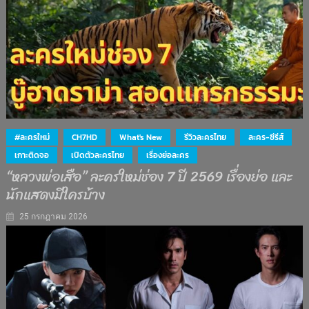
#ละครใหม่
CH7HD
What's New
รีวิวละครไทย
ละคร-ซีรีส์
เกาะติดจอ
เปิดตัวละครไทย
เรื่องย่อละคร
“หลวงพ่อเสือ” ละครใหม่ช่อง 7 ปี 2569 เรื่องย่อ และ
นักแสดงมีใครบ้าง
25 กรกฎาคม 2026