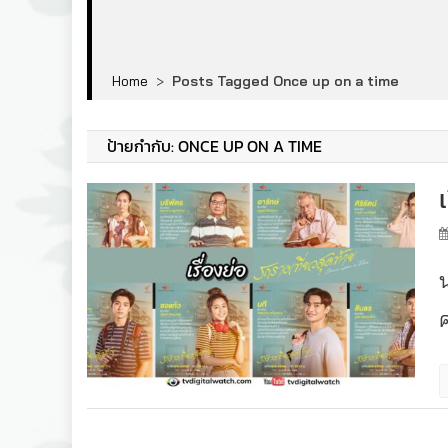
Home
>
Posts Tagged Once up on a time
ป้ายกำกับ:
ONCE UP ON A TIME
ค