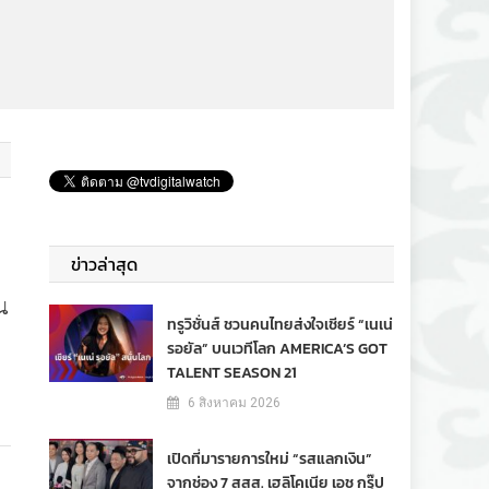
ข่าวล่าสุด
น
ทรูวิชั่นส์ ชวนคนไทยส่งใจเชียร์ “เนเน่
รอยัล” บนเวทีโลก AMERICA’S GOT
TALENT SEASON 21
6 สิงหาคม 2026
เปิดที่มารายการใหม่ “รสแลกเงิน”
จากช่อง 7 สสส. เฮลิโคเนีย เอช กรุ๊ป