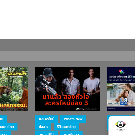
HD
#ละครใหม่
What's New
#ละครใหม่
ิวละครไทย
ช่อง 3
รีวิวละครไทย
ละคร-ซีรีส์
ติดจอ
ละคร-ซีรีส์
เกาะติดจอ