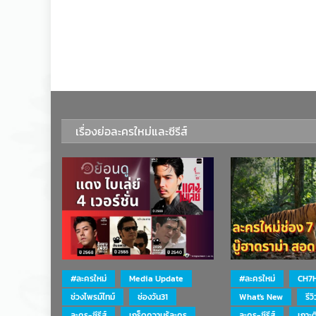
เรื่องย่อละครใหม่และซีรีส์
#ละครใหม่
Media Update
#ละครใหม่
CH7
ช่วงไพรม์ไทม์
ช่องวัน31
What's New
รีว
ละคร-ซีรีส์
เกร็ดความรู้ละคร
ละคร-ซีรีส์
เกาะ