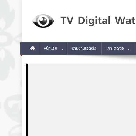
Skip to content
TV Digital Watch
เกาะติดทีวีและออนไลน์ รายงานเรตติ้ง
หน้าแรก
รายงานเรตติ้ง
เกาะติดจอ