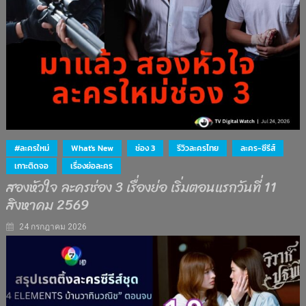
#ละครใหม่
What's New
ช่อง 3
รีวิวละครไทย
ละคร-ซีรีส์
เกาะติดจอ
เรื่องย่อละคร
สองหัวใจ ละครช่อง 3 เรื่องย่อ เริ่มตอนแรกวันที่ 11
สิงหาคม 2569
24 กรกฎาคม 2026