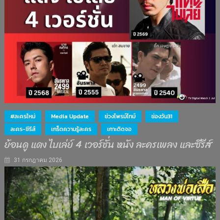
#ละครใหม่
Media Update
ช่วงไพรม์ไทม์
ช่องวัน31
ละคร-ซีรีส์
เกร็ดความรู้ละคร
เกาะติดจอ
ย้อนดู แดง ไบเล่ย์ 4 เวอร์ชั่น หนัง ละครเพลง และซีรีส์
31 กรกฎาคม 2026