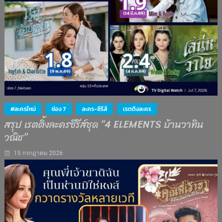
#ละครใหม่
ช่อง 7
ละคร-ซีรีส์
เรตติงละคร
สรุป เรตติ้งละครซีรีส์ชุด “4 ELEMENTS บ้านวาทิน
วณิช”
15 กรกฎาคม 2026