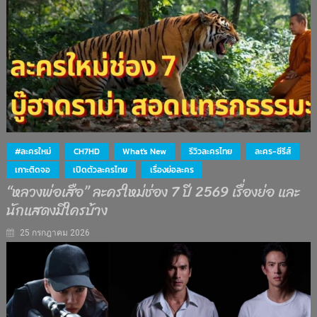
#ละครใหม่
CH7HD
What's New
รีวิวละครไทย
ละคร-ซีรีส์
เกาะติดจอ
เปิดตัวละครไทย
เรื่องย่อละคร
“หลวงพ่อเสือ” ละครใหม่ช่อง 7 ปี 2569 เรื่องย่อ และ
นักแสดงมีใครบ้าง
25 กรกฎาคม 2026