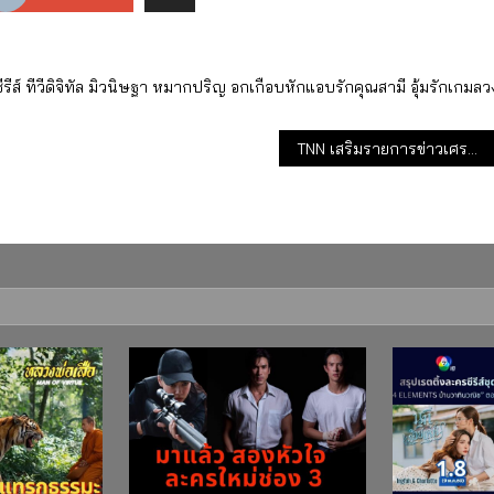
ีส์
ทีวีดิจิทัล
มิวนิษฐา
หมากปริญ
อกเกือบหักแอบรักคุณสามี
อุ้มรักเกมลว
TNN เสริมรายการข่าวเศรษฐกิจ Business Watch จับกระแสธุรกิจ