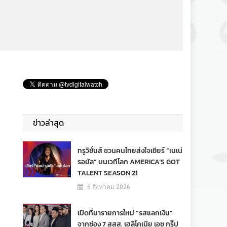
ข่าวล่าสุด
ทรูวิชั่นส์ ชวนคนไทยส่งใจเชียร์ “เนเน่
รอยัล” บนเวทีโลก AMERICA’S GOT
TALENT SEASON 21
6 สิงหาคม 2026
เปิดที่มารายการใหม่ “รสแลกเงิน”
จากช่อง 7 สสส. เฮลิโคเนีย เอช กรุ๊ป