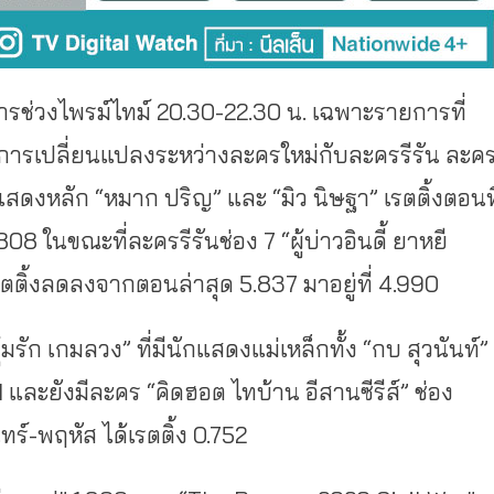
ารช่วงไพรม์ไทม์ 20.30-22.30 น. เฉพาะรายการที่
ห็นการเปลี่ยนแปลงระหว่างละครใหม่กับละครรีรัน ละค
แสดงหลัก “หมาก ปริญ” และ “มิว นิษฐา” เรตติ้งตอนที
.808 ในขณะที่ละครรีรันช่อง 7 “ผู้บ่าวอินดี้ ยาหยี
 เรตติ้งลดลงจากตอนล่าสุด 5.837 มาอยู่ที่ 4.990
มรัก เกมลวง” ที่มีนักแสดงแม่เหล็กทั้ง “กบ สุวนันท์”
 และยังมีละคร “คิดฮอต ไทบ้าน อีสานซีรีส์” ช่อง
์-พฤหัส ได้เรตติ้ง 0.752