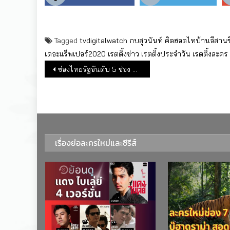
Tagged
tvdigitalwatch
กบสุวนันท์
คิดฮอดไทบ้านอีสานซีร
เดอะแร็พเปอร์2020
เรตติ้งข่าว
เรตติ้งประจำวัน
เรตติ้งละคร
แนะแนวเรื่อง
ช่องไทยรัฐอันดับ 5 ช่อง One ตกเป็นอันดับ 6 สองสัปดาห์ติดต่อกัน
เรื่องย่อละครใหม่และซีรีส์