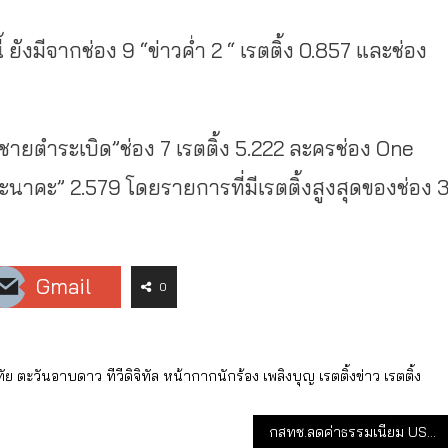
ยังมีจากช่อง 9 “ข่าวค่ำ 2 “ เรตติ้ง 0.857 และช่อง
ชายตำระเบิด”ช่อง 7 เรตติ้ง 5.222 ละครช่อง One
นาคะ” 2.579 โดยรายการที่มีเรตติ้งสูงสุดของช่อง 
Gmail
0
ทัย
ตะวันอาบดาว
ทีวีดิจิทัล
หน้ากากนักร้อง
เพลิงบุญ
เรตติ้งข่าว
เรตติ้ง
กสทช.ลดค่าธรรมเนียม USO ช่วยลดต้นทุนทีวีดิจิทัล รับมือโควิด -19