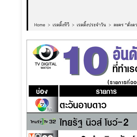
Home
>
เรตติ้งทีวี
>
เรตติ้งประจำวัน
>
ละคร “ดั่งด