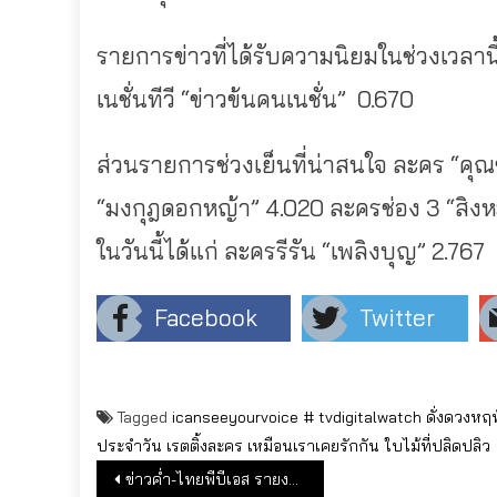
รายการข่าวที่ได้รับความนิยมในช่วงเวลานี้ 
เนชั่นทีวี “ข่าวข้นคนเนชั่น” 0.670
ส่วนรายการช่วงเย็นที่น่าสนใจ ละคร “คุณ
“มงกุฎดอกหญ้า” 4.020 ละครช่อง 3 “สิงหะ
ในวันนี้ได้แก่ ละครรีรัน “เพลิงบุญ” 2.767
Facebook
Twitter
Tagged
icanseeyourvoice #
tvdigitalwatch
ดั่งดวงหฤ
ประจำวัน
เรตติ้งละคร
เหมือนเราเคยรักกัน
ใบไม้ที่ปลิดปลิว
แนะแนวเรื่อง
ข่าวค่ำ-ไทยพีบีเอส รายงานข่าวจากที่บ้าน Live from Home