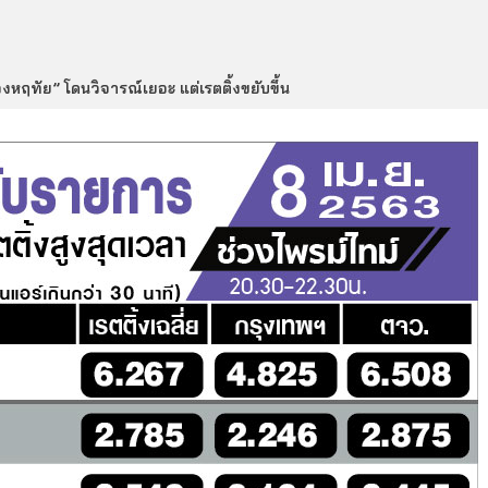
วงหฤทัย” โดนวิจารณ์เยอะ แต่เรตติ้งขยับขึ้น