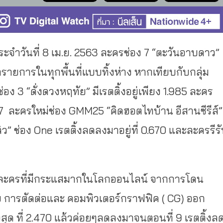
ะจำวันที่ 8 เม.ย. 2563 ละครช่อง 7 “ตะวันอาบดาว”
กรายการในทุกพื้นที่แบบทิ้งห่าง หากเทียบกับกลุ่ม
ง 3 “ดั่งดวงหฤทัย” มีเรตติ้งอยู่เพียง 1.985 ละคร
117 ละครใหม่ช่อง GMM25 “คิดฮอตไทบ้าน อีสานซีรีส์”
ลิว” ช่อง One เรตติ้งลดลงมาอยู่ที่ 0.670 และละครรีร
งในละครที่มีกระแสมากในโลกออนไลน์ จากการโดน
กาย การตัดต่อและ คอมพิวเตอร์กราฟฟิค ( CG) ออก
สุด ที่ 2.470 แล้วค่อยๆลดลงมาจนตอนที่ 9 เรตติ้งล