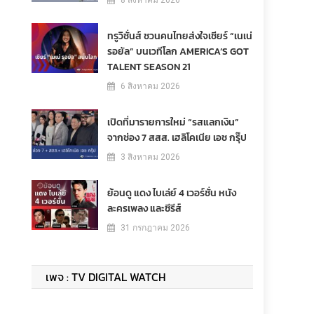
8 สิงหาคม 2026
ทรูวิชั่นส์ ชวนคนไทยส่งใจเชียร์ “เนเน่
รอยัล” บนเวทีโลก AMERICA’S GOT
TALENT SEASON 21
6 สิงหาคม 2026
เปิดที่มารายการใหม่ “รสแลกเงิน”
จากช่อง 7 สสส. เฮลิโคเนีย เอช กรุ๊ป
3 สิงหาคม 2026
ย้อนดู แดง ไบเล่ย์ 4 เวอร์ชั่น หนัง
ละครเพลง และซีรีส์
31 กรกฎาคม 2026
เพจ : TV DIGITAL WATCH