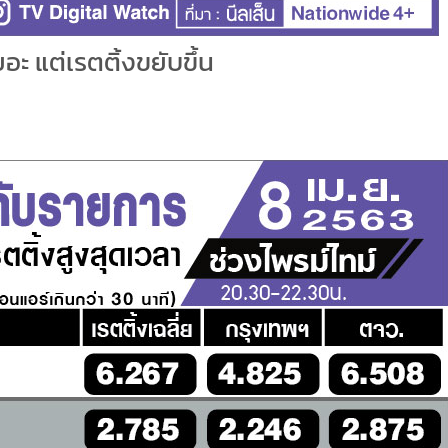
ะ แต่เรตติ้งขยับขึ้น