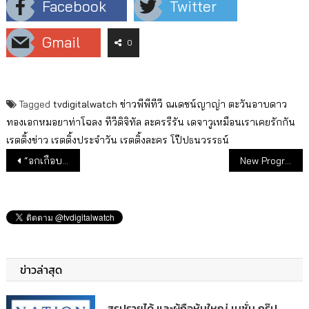
Facebook
Twitter
Gmail
0
Tagged
tvdigitalwatch
ข่าวพีพีทีวี
ณเดชน์ญาญ่า
ตะวันอาบดาว
ทองเอกหมอยาท่าโฉลง
ทีวีดิจิทัล
ละครรีรัน
เดจาวูเหมือนเราเคยรักกัน
เรตติ้งข่าว
เรตติ้งประจำวัน
เรตติ้งละคร
โป๊ปธนวรรธน์
แนะแนวเรื่อง
“อกเกือบหัก แอบรักคุณสามี” เรตติ้งเปิดตัวดีสุดของช่อง 3 ปีนี้ (21 เม.ย. 63)
New Programs
ข่าวล่าสุด
สรุปรายได้ และผู้ถือหุ้นใหญ่ เนชั่น กรุ๊ป