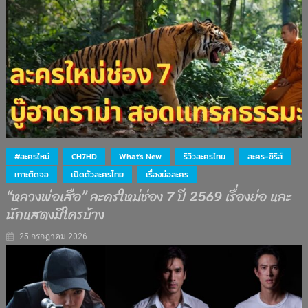
#ละครใหม่
CH7HD
What's New
รีวิวละครไทย
ละคร-ซีรีส์
เกาะติดจอ
เปิดตัวละครไทย
เรื่องย่อละคร
“หลวงพ่อเสือ” ละครใหม่ช่อง 7 ปี 2569 เรื่องย่อ และ
นักแสดงมีใครบ้าง
25 กรกฎาคม 2026