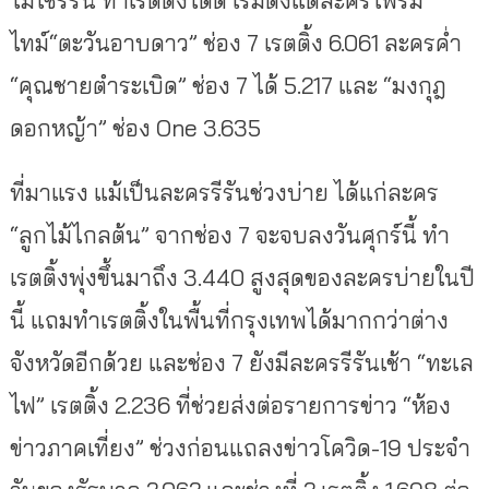
ไม่ใช่รีรัน ทำเรตติ้งได้ดี เริ่มตั้งแต่ละครไพรม์
ไทม์“ตะวันอาบดาว” ช่อง 7 เรตติ้ง 6.061 ละครค่ำ
“คุณชายตำระเบิด” ช่อง 7 ได้ 5.217 และ “มงกุฎ
ดอกหญ้า” ช่อง One 3.635
ที่มาแรง แม้เป็นละครรีรันช่วงบ่าย ได้แก่ละคร
“ลูกไม้ไกลต้น” จากช่อง 7 จะจบลงวันศุกร์นี้ ทำ
เรตติ้งพุ่งขึ้นมาถึง 3.440 สูงสุดของละครบ่ายในปี
นี้ แถมทำเรตติ้งในพื้นที่กรุงเทพได้มากกว่าต่าง
จังหวัดอีกด้วย และช่อง 7 ยังมีละครรีรันเช้า “ทะเล
ไฟ” เรตติ้ง 2.236 ที่ช่วยส่งต่อรายการข่าว “ห้อง
ข่าวภาคเที่ยง” ช่วงก่อนแถลงข่าวโควิด-19 ประจำ