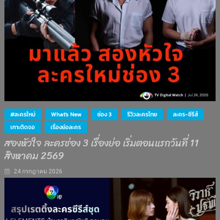
#ละครใหม่
What's New
ช่อง 3
รีวิวละครไทย
ละคร-ซีรีส์
เกาะติดจอ
เรื่องย่อละคร
สองหัวใจ ละครช่อง 3 เรื่องย่อ เริ่มตอนแรกวันที่ 11
สิงหาคม 2569
24 กรกฎาคม 2026