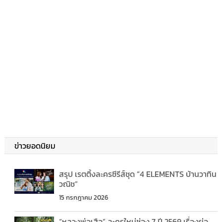
ข่าวยอดนิยม
สรุป เรตติ้งละครซีรีส์ชุด “4 ELEMENTS บ้านวาทิน
วณิช”
15 กรกฎาคม 2026
“หลวงพ่อเสือ” ละครใหม่ช่อง 7 ปี 2569 เรื่องย่อ