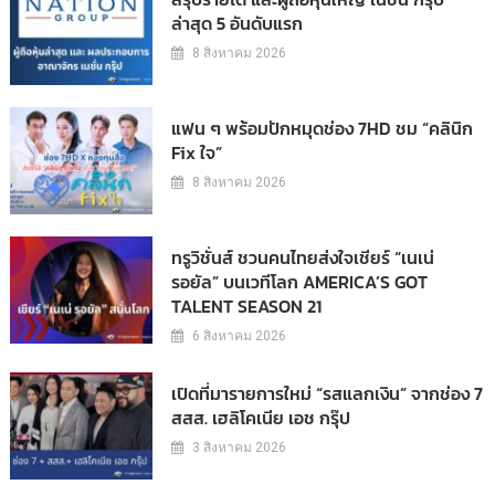
ล่าสุด 5 อันดับแรก
8 สิงหาคม 2026
แฟน ๆ พร้อมปักหมุดช่อง 7HD ชม “คลินิก
Fix ใจ”
8 สิงหาคม 2026
ทรูวิชั่นส์ ชวนคนไทยส่งใจเชียร์ “เนเน่
รอยัล” บนเวทีโลก AMERICA’S GOT
TALENT SEASON 21
6 สิงหาคม 2026
เปิดที่มารายการใหม่ “รสแลกเงิน” จากช่อง 7
สสส. เฮลิโคเนีย เอช กรุ๊ป
3 สิงหาคม 2026