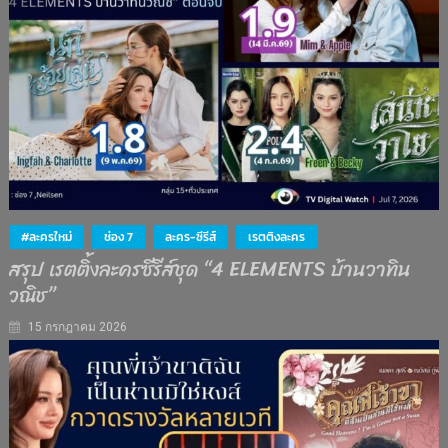
#ละครใหม่
ช่อง 7
ละคร-ซีรีส์
เรตติงละคร
สรุป เรตติ้งละครซีรีส์ชุด “4 ELEMENTS บ้านวาทิน
วณิช”
15 กรกฎาคม 2026