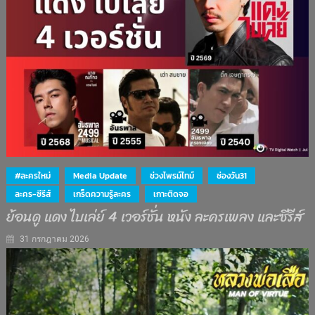
#ละครใหม่
Media Update
ช่วงไพรม์ไทม์
ช่องวัน31
ละคร-ซีรีส์
เกร็ดความรู้ละคร
เกาะติดจอ
ย้อนดู แดง ไบเล่ย์ 4 เวอร์ชั่น หนัง ละครเพลง และซีรีส์
31 กรกฎาคม 2026