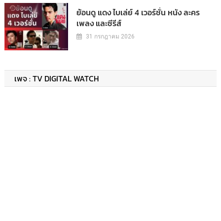
ย้อนดู แดง ไบเล่ย์ 4 เวอร์ชั่น หนัง ละคร
เพลง และซีรีส์
31 กรกฎาคม 2026
เพจ : TV DIGITAL WATCH