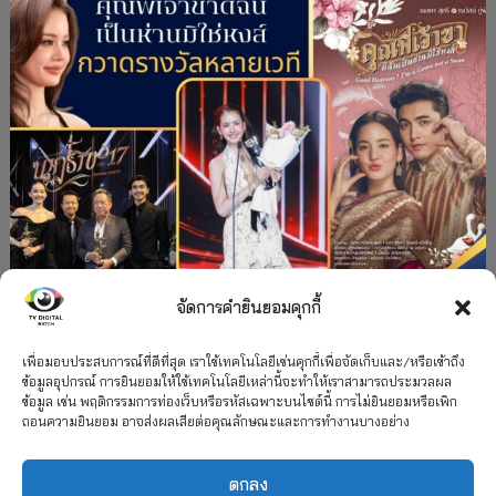
จัดการคำยินยอมคุกกี้
#ละครใหม่
TV
ช่อง 3
รางวัล
ละคร-ซีรีส์
”คุณพี่เจ้าขาดิฉันเป็นห่านมิใช่หงส์” กวาดรางวัล
เพื่อมอบประสบการณ์ที่ดีที่สุด เราใช้เทคโนโลยีเช่นคุกกี้เพื่อจัดเก็บและ/หรือเข้าถึง
ข้อมูลอุปกรณ์ การยินยอมให้ใช้เทคโนโลยีเหล่านี้จะทำให้เราสามารถประมวลผล
เพียบ จาก 8 เวที
ข้อมูล เช่น พฤติกรรมการท่องเว็บหรือรหัสเฉพาะบนไซต์นี้ การไม่ยินยอมหรือเพิก
ถอนความยินยอม อาจส่งผลเสียต่อคุณลักษณะและการทำงานบางอย่าง
12 กรกฎาคม 2026
ตกลง
2026 TV Digital Watch All Rights Reserved.