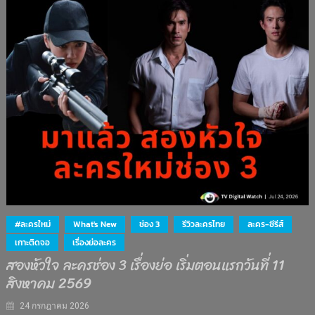
#ละครใหม่
What's New
ช่อง 3
รีวิวละครไทย
ละคร-ซีรีส์
เกาะติดจอ
เรื่องย่อละคร
สองหัวใจ ละครช่อง 3 เรื่องย่อ เริ่มตอนแรกวันที่ 11
สิงหาคม 2569
24 กรกฎาคม 2026