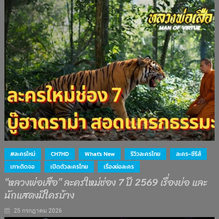
#ละครใหม่
CH7HD
What's New
รีวิวละครไทย
ละคร-ซีรีส์
เกาะติดจอ
เปิดตัวละครไทย
เรื่องย่อละคร
“หลวงพ่อเสือ” ละครใหม่ช่อง 7 ปี 2569 เรื่องย่อ และ
นักแสดงมีใครบ้าง
25 กรกฎาคม 2026