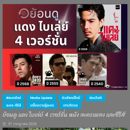
#ละครใหม่
Media Update
ช่วงไพรม์ไทม์
ช่องวัน31
ละคร-ซีรีส์
เกร็ดความรู้ละคร
เกาะติดจอ
ย้อนดู แดง ไบเล่ย์ 4 เวอร์ชั่น หนัง ละครเพลง และซีรีส์
31 กรกฎาคม 2026