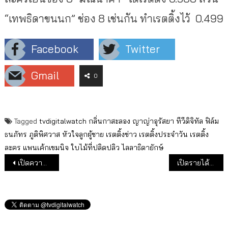
“เทพธิดาขนนก” ช่อง 8 เช่นกัน ทำเรตติ้งไว้ 0.499
Facebook
Twitter
Gmail
0
Tagged
tvdigitalwatch
กลิ่นกาสะลอง
ญาญ่าอุรัสยา
ทีวีดิจิทัล
ฟิล์ม
ธนภัทร
ภูติพิศวาส
หัวใจลูกผู้ชาย
เรตติ้งข่าว
เรตติ้งประจำวัน
เรตติ้ง
ละคร
แพนเค้กเขมนิจ
ใบไม้ที่ปลิดปลิว
ไลลาธิดายักษ์
แนะแนวเรื่อง
เปิดความนิยมผู้ชมทีวีดิจิทัลแพลตฟอร์มทีวี และออนไลน์ 5เดือนแรกของปี 2562
เปิดรายได้ทีวีดิจิทัลทุกช่อง ปี 2561 มีรายได้รวมกันกว่า 2 หมื่นล้านบาท