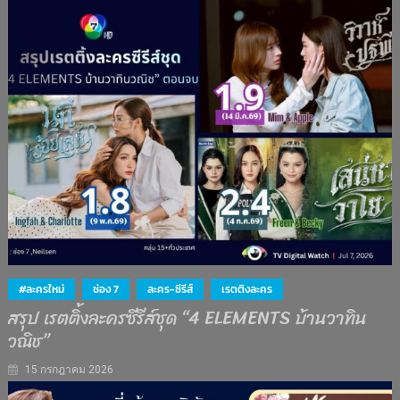
#ละครใหม่
ช่อง 7
ละคร-ซีรีส์
เรตติงละคร
สรุป เรตติ้งละครซีรีส์ชุด “4 ELEMENTS บ้านวาทิน
วณิช”
15 กรกฎาคม 2026