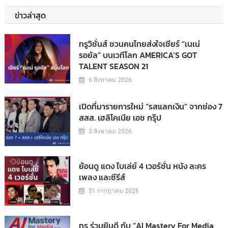
ข่าวล่าสุด
ทรูวิชั่นส์ ชวนคนไทยส่งใจเชียร์ “เนเน่
รอยัล” บนเวทีโลก AMERICA’S GOT
TALENT SEASON 21
6 สิงหาคม 2026
เปิดที่มารายการใหม่ “รสแลกเงิน” จากช่อง 7
สสส. เฮลิโคเนีย เอช กรุ๊ป
3 สิงหาคม 2026
ย้อนดู แดง ไบเล่ย์ 4 เวอร์ชั่น หนัง ละคร
เพลง และซีรีส์
31 กรกฎาคม 2026
ทรู ร่วมยินดี กับ “AI Mastery For Media