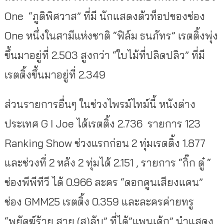
One “ภูติพิศวาส” ที่มี นักแสดงตัวท็อปของช่อง
One หนึ่งในสามีแห่งชาติ “ฟิล์ม ธนภัทร” เรตติ้งพุ่ง
ขึ้นมาอยู่ที่ 2.503 สูงกว่า “ใบไม้ที่ปลิดปลิว” ที่มี
เรตติ้งขึ้นมาอยู่ที่ 2.349
ส่วนรายการอื่นๆ ในช่วงไพรม์ไทม์นี้ หนังต่าง
ประเทศ G I Joe ได้เรตติ้ง 2.736 รายการ 123
Ranking Show ช่วงแรกก่อน 2 ทุ่มเรตติ้ง 1.877
และช่วงที่ 2 หลัง 2 ทุ่มได้ 2.151 , รายการ “กิ๊ก ดู๋ “
ช่องพีพีทีวี ได้ 0.966 ละคร “ดอกคูนเสียงแคน”
ช่อง GMM25 เรตติ้ง 0.359 และละครค่ายทรู
“พยัคฆ์ร้าย สาย (ส)ลับ” ที่ได้”แพนเค้ก” นำแสดง