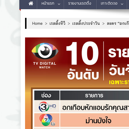
หน้าแรก
รายงานเรตติ้ง
เกาะติดจอ
Home
>
เรตติ้งทีวี
>
เรตติ้งประจำวัน
>
ละคร “อกเกื