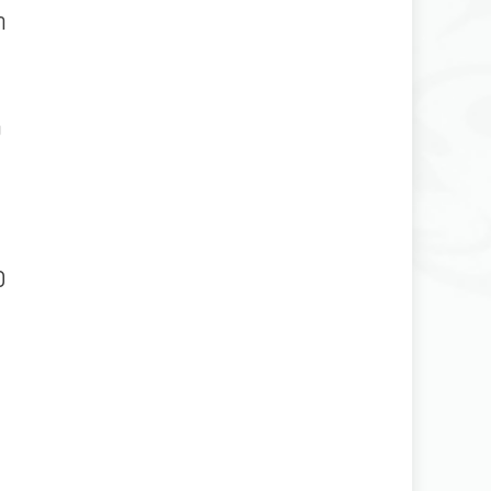
ำ
ง
0