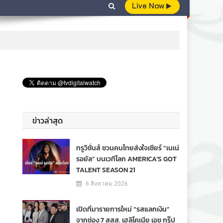
Live Now
ข่าวล่าสุด
ทรูวิชั่นส์ ชวนคนไทยส่งใจเชียร์ “เนเน่
รอยัล” บนเวทีโลก AMERICA’S GOT
TALENT SEASON 21
6 สิงหาคม 2026
เปิดที่มารายการใหม่ “รสแลกเงิน”
จากช่อง 7 สสส. เฮลิโคเนีย เอช กรุ๊ป