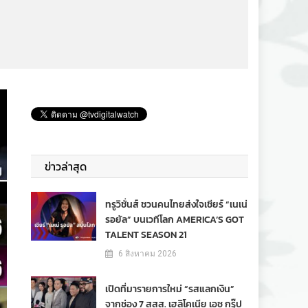
ข่าวล่าสุด
ทรูวิชั่นส์ ชวนคนไทยส่งใจเชียร์ “เนเน่
รอยัล” บนเวทีโลก AMERICA’S GOT
TALENT SEASON 21
6 สิงหาคม 2026
เปิดที่มารายการใหม่ “รสแลกเงิน”
จากช่อง 7 สสส. เฮลิโคเนีย เอช กรุ๊ป