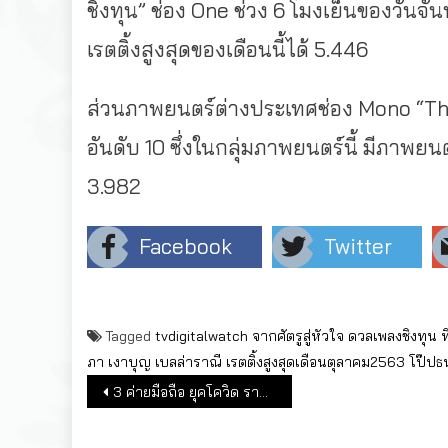
ชิงทุน” ช่อง One ช่วง 6 โมงเย็นของวันจัน
เรตติ้งสูงสุดของเดือนนี้ได้ 5.446
ส่วนภาพยนตร์ต่างประเทศช่อง Mono “The 
อันดับ 10 ซึ่งในกลุ่มภาพยนตร์นี้ มีภาพยนต
3.982
Facebook
Twitter
Tagged
tvdigitalwatch
จากศัตรูสู่หัวใจ
ดวลเพลงชิงทุน
ท
ภา
เงาบุญ
เบลล่าราณี
เรตติ้งสูงสุดเดือนตุลาคม2563
โป๊ปธ
แนะแนวเรื่อง
3 ค่ายมือถือ ยุคโควิด รายได้ลด กำไรหด แต่ Q3/63 ยังมีรายได้รวมกว่า 9.3 หมื่นลบ.