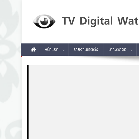
Skip to content
TV Digital Watch
เกาะติดทีวีและออนไลน์ รายงานเรตติ้ง
หน้าแรก
รายงานเรตติ้ง
เกาะติดจอ