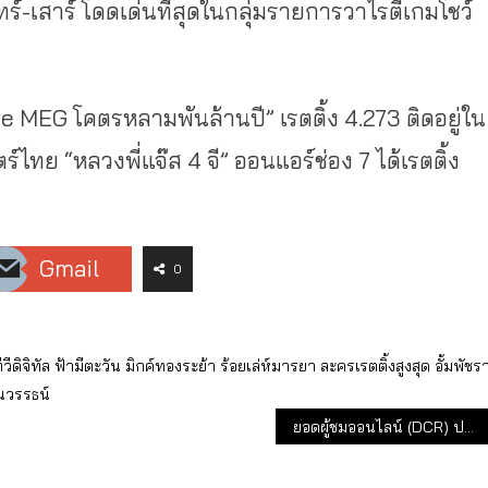
ทร์-เสาร์ โดดเด่นที่สุดในกลุ่มรายการวาไรตี้เกมโชว์
MEG โคตรหลามพันล้านปี” เรตติ้ง 4.273 ติดอยู่ใน
ร์ไทย “หลวงพี่แจ๊ส 4 จี” ออนแอร์ช่อง 7 ได้เรตติ้ง
Gmail
0
ีวีดิจิทัล
ฟ้ามีตะวัน
มิกค์ทองระย้า
ร้อยเล่ห์มารยา
ละครเรตติ้งสูงสุด
อั้มพัชร
นวรรธน์
ยอดผู้ชมออนไลน์ (DCR) ประจำเดือน ต.ค. 63