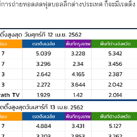
่มีการถ่ายทอดสดฟุตบอลลีกต่างประเทศ ก็จะมีเรตติ้ง