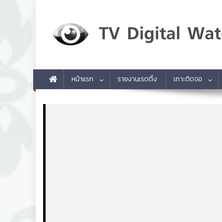
Skip to content
TV Digital Watch
เกาะติดทีวีและออนไลน์ รายงานเรตติ้ง
หน้าแรก
รายงานเรตติ้ง
เกาะติดจอ