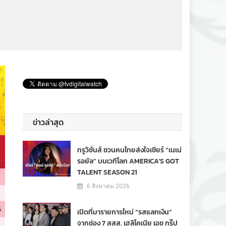
ข่าวล่าสุด
ทรูวิชั่นส์ ชวนคนไทยส่งใจเชียร์ “เนเน่
รอยัล” บนเวทีโลก AMERICA’S GOT
TALENT SEASON 21
6 สิงหาคม 2026
เปิดที่มารายการใหม่ “รสแลกเงิน”
จากช่อง 7 สสส. เฮลิโคเนีย เอช กรุ๊ป