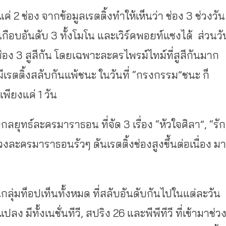
 2 ช่อง จากข้อมูลเรตติ้งทำให้เห็นว่า ช่อง 3 ช่วงวัน
นเกือบอันดับ 3 ทั้งโมโน และเวิร์คพอยท์แซงได้ ส่วนวั
อง 3 สูสีกัน โดยเฉพาะละครไพรม์ไทม์ที่สูสีกันมาก
ีเรตติ้งสลับกันแพ้ชนะ ในวันที่ “กรงกรรม”ชนะ ก็
พียงแค่ 1 วัน
บกลยุทธ์ละครมาราธอน ที่จัด 3 เรื่อง “หัวใจศิลา”, “รัก
ละครมาราธอนรัวๆ ดันเรตติ้งช่องสูงขึ้นต่อเนื่อง มา
กลุ่มท็อปเท็นทั้งหมด ที่สลับอันดับกันไปในแต่ละวัน
ง มีทั้งเนชั่นทีวี, สปริง 26 และพีพีทีวี ที่เข้ามาช่ว