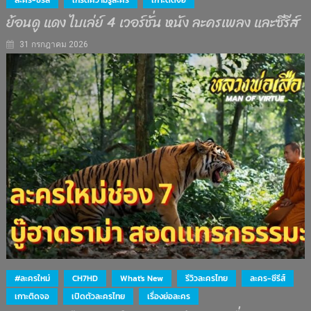
ละคร-ซีรีส์
เกร็ดความรู้ละคร
เกาะติดจอ
ย้อนดู แดง ไบเล่ย์ 4 เวอร์ชั่น หนัง ละครเพลง และซีรีส์
31 กรกฎาคม 2026
#ละครใหม่
CH7HD
What's New
รีวิวละครไทย
ละคร-ซีรีส์
เกาะติดจอ
เปิดตัวละครไทย
เรื่องย่อละคร