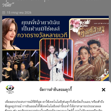
วณิช”
15 กรกฎาคม 2026
จัดการคำยินยอมคุกกี้
#ละครใหม่
TV
ช่อง 3
รางวัล
ละคร-ซีรีส์
”คุณพี่เจ้าขาดิฉันเป็นห่านมิใช่หงส์” กวาดรางวัล
เพื่อมอบประสบการณ์ที่ดีที่สุด เราใช้เทคโนโลยีเช่นคุกกี้เพื่อจัดเก็บและ/หรือเข้าถึง
ข้อมูลอุปกรณ์ การยินยอมให้ใช้เทคโนโลยีเหล่านี้จะทำให้เราสามารถประมวลผล
เพียบ จาก 8 เวที
ข้อมูล เช่น พฤติกรรมการท่องเว็บหรือรหัสเฉพาะบนไซต์นี้ การไม่ยินยอมหรือเพิก