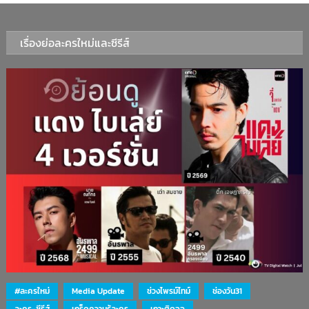
เรื่องย่อละครใหม่และซีรีส์
#ละครใหม่
Media Update
ช่วงไพรม์ไทม์
ช่องวัน31