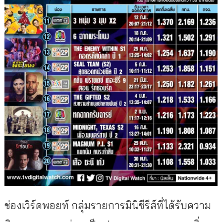
ช่องเวิร์คพอยท์ กลุ่มรายการมินิซีรีส์ที่ได้รั
บความ