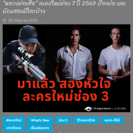
“หลวงพ่อเสือ” ละครใหม่ช่อง 7 ปี 2569 เรื่องย่อ และ
นักแสดงมีใครบ้าง
25 กรกฎาคม 2026
#ละครใหม่
What's New
ช่อง 3
รีวิวละครไทย
ละคร-ซีรีส์
เกาะติดจอ
เรื่องย่อละคร