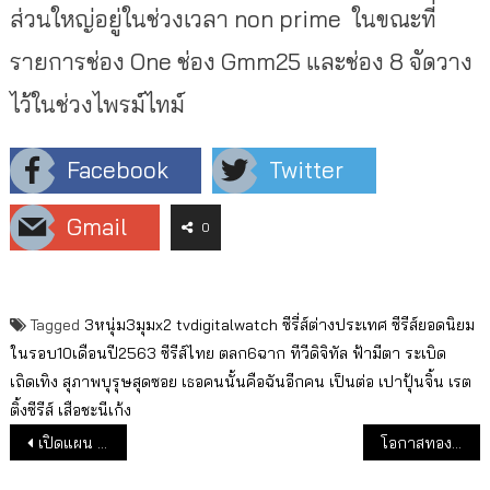
ส่วนใหญ่อยู่ในช่วงเวลา non prime ในขณะที่
รายการช่อง One ช่อง Gmm25 และช่อง 8 จัดวาง
ไว้ในช่วงไพรม์ไทม์
Facebook
Twitter
Gmail
0
Tagged
3หนุ่ม3มุมx2
tvdigitalwatch
ซีรี่ส์ต่างประเทศ
ซีรีส์ยอดนิยม
ในรอบ10เดือนปี2563
ซีรีส์ไทย
ตลก6ฉาก
ทีวีดิจิทัล
ฟ้ามีตา
ระเบิด
เถิดเทิง
สุภาพบุรุษสุดซอย
เธอคนนั้นคือฉันอีกคน
เป็นต่อ
เปาปุ้นจิ้น
เรต
ติ้งซีรีส์
เสือชะนีเก้ง
แนะแนวเรื่อง
เปิดแผน GMM Grammy รวม ONE – GMM25 แต่งตัวเตรียมเข้าตลาดหลักทรัพย์ หลังเจรจากลุ่มช้างขายหุ้นสำเร็จ
โอกาสทอง 3 ช่อง “PPTV– 9 MCOT-GMM25” ชิงเข้ากลุ่ม TOP10 หลังเนชั่นหลุดกลุ่ม