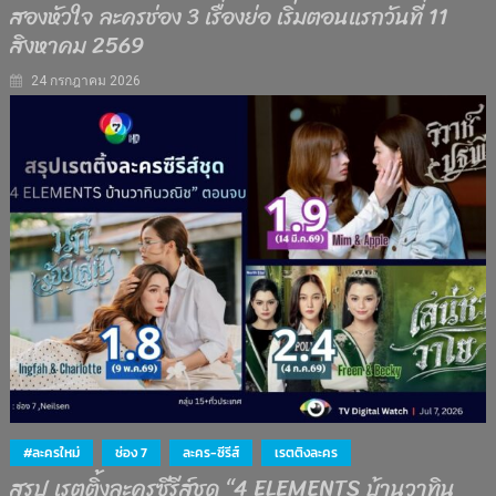
สองหัวใจ ละครช่อง 3 เรื่องย่อ เริ่มตอนแรกวันที่ 11
สิงหาคม 2569
24 กรกฎาคม 2026
#ละครใหม่
ช่อง 7
ละคร-ซีรีส์
เรตติงละคร
สรุป เรตติ้งละครซีรีส์ชุด “4 ELEMENTS บ้านวาทิน