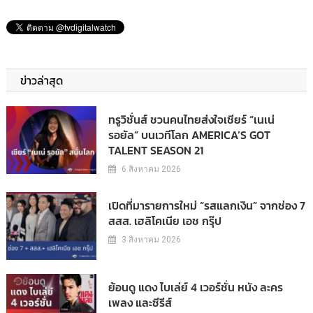
ข่าวล่าสุด
ทรูวิชั่นส์ ชวนคนไทยส่งใจเชียร์ “เนเน่
รอยัล” บนเวทีโลก AMERICA’S GOT
TALENT SEASON 21
6 สิงหาคม 2026
เปิดที่มารายการใหม่ “รสแลกเงิน” จากช่อง 7
สสส. เฮลิโคเนีย เอช กรุ๊ป
3 สิงหาคม 2026
ย้อนดู แดง ไบเล่ย์ 4 เวอร์ชั่น หนัง ละคร
เพลง และซีรีส์