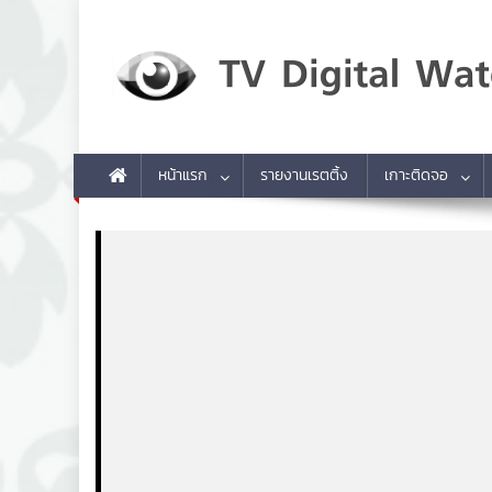
Skip to content
TV Digital Watch
เกาะติดทีวีและออนไลน์ รายงานเรตติ้ง
หน้าแรก
รายงานเรตติ้ง
เกาะติดจอ