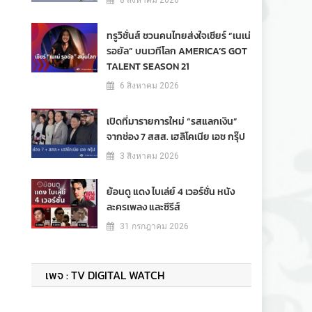
8 สิงหาคม 2026
ทรูวิชั่นส์ ชวนคนไทยส่งใจเชียร์ “เนเน่
รอยัล” บนเวทีโลก AMERICA’S GOT
TALENT SEASON 21
6 สิงหาคม 2026
เปิดที่มารายการใหม่ “รสแลกเงิน”
จากช่อง 7 สสส. เฮลิโคเนีย เอช กรุ๊ป
3 สิงหาคม 2026
ย้อนดู แดง ไบเล่ย์ 4 เวอร์ชั่น หนัง
ละครเพลง และซีรีส์
31 กรกฎาคม 2026
เพจ : TV DIGITAL WATCH