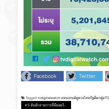
Facebook
Twitter
Tagged
tvdigitalwatch
คอนเทนต์ดูดวงไทยรัฐติดกลุ่มT
แนะแนวเรื่อง
5 อันดับรายการที่มียอดวิวออนไลน์สูงสุดของช่องเวิร์คพอยท์ ประจำเดือนธ.ค.2562