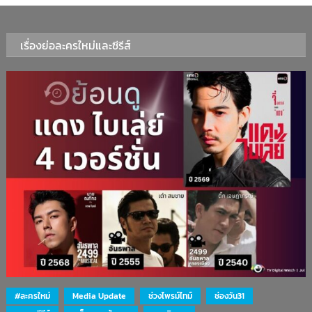
เรื่องย่อละครใหม่และซีรีส์
#ละครใหม่
Media Update
ช่วงไพรม์ไทม์
ช่องวัน31