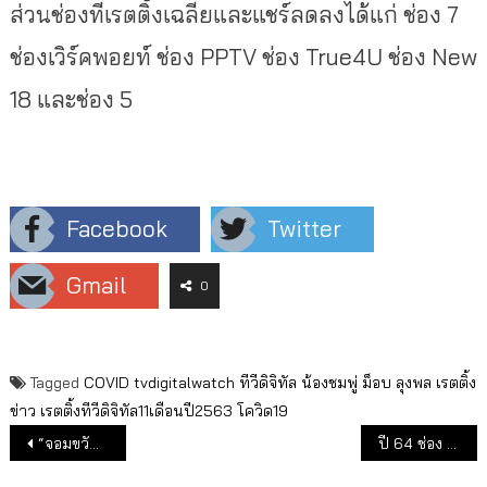
ส่วนช่องที่เรตติ้งเฉลี่ยและแชร์ลดลงได้แก่ ช่อง 7
ช่องเวิร์คพอยท์ ช่อง PPTV ช่อง True4U ช่อง New
18 และช่อง 5
Facebook
Twitter
Gmail
0
Tagged
COVID
tvdigitalwatch
ทีวีดิจิทัล
น้องชมพู่
ม็อบ
ลุงพล
เรตติ้ง
ข่าว
เรตติ้งทีวีดิจิทัล11เดือนปี2563
โควิด19
แนะแนวเรื่อง
“จอมขวัญ” ย้ายช่อง ! ไม่ต่อสัญญาไทยรัฐทีวี
ปี 64 ช่อง 9 เพิ่มซีรีส์อังกฤษ และอินเดียลงผัง