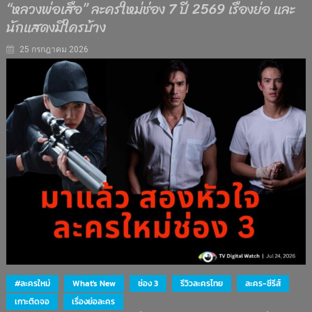
“หลวงพ่อเสือ” ละครใหม่ช่อง 7 ปี 2569 เรื่องย่อ และ
นักแสดงมีใครบ้าง
25 กรกฎาคม 2026
#ละครใหม่
What's New
ช่อง 3
รีวิวละครไทย
ละคร-ซีรีส์
เกาะติดจอ
เรื่องย่อละคร