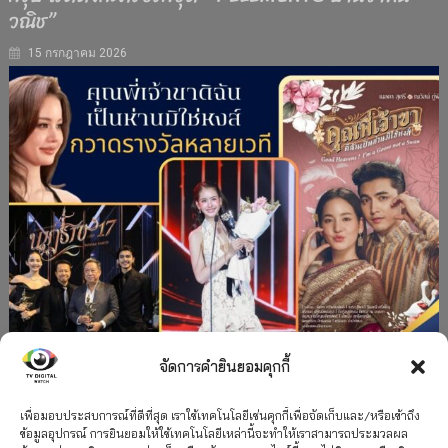
วณิช”
15 กรกฎาคม 2026
จัดการคำยินยอมคุกกี้
#ละครใหม่
TV
ช่อง 3
รางวัล
ละคร-ซีรีส์
”คุณพี่เจ้าขาดิฉันเป็นห่านมิใช่หงส์” กวาดรางวัล
เพื่อมอบประสบการณ์ที่ดีที่สุด เราใช้เทคโนโลยีเช่นคุกกี้เพื่อจัดเก็บและ/หรือเข้าถึง
ข้อมูลอุปกรณ์ การยินยอมให้ใช้เทคโนโลยีเหล่านี้จะทำให้เราสามารถประมวลผล