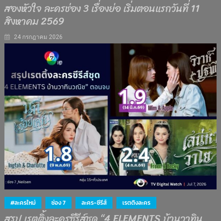
สองหัวใจ ละครช่อง 3 เรื่องย่อ เริ่มตอนแรกวันที่ 11
สิงหาคม 2569
24 กรกฎาคม 2026
#ละครใหม่
ช่อง 7
ละคร-ซีรีส์
เรตติงละคร
สรุป เรตติ้งละครซีรีส์ชุด “4 ELEMENTS บ้านวาทิน