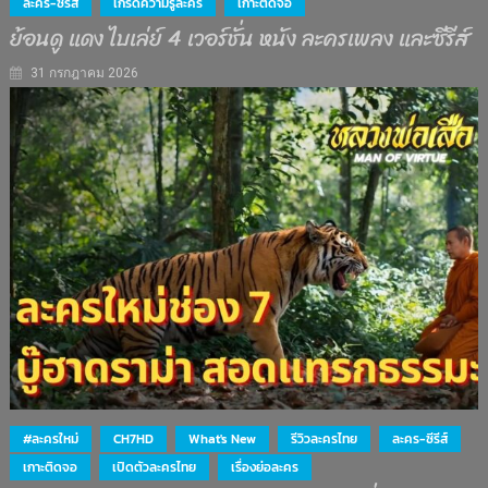
ละคร-ซีรีส์
เกร็ดความรู้ละคร
เกาะติดจอ
ย้อนดู แดง ไบเล่ย์ 4 เวอร์ชั่น หนัง ละครเพลง และซีรีส์
31 กรกฎาคม 2026
#ละครใหม่
CH7HD
What's New
รีวิวละครไทย
ละคร-ซีรีส์
เกาะติดจอ
เปิดตัวละครไทย
เรื่องย่อละคร