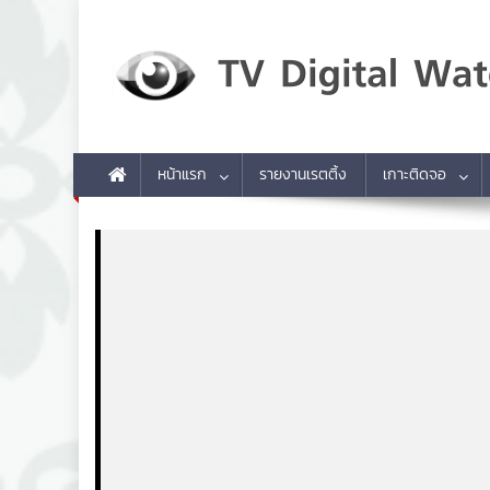
Skip to content
TV Digital Watch
เกาะติดทีวีและออนไลน์ รายงานเรตติ้ง
หน้าแรก
รายงานเรตติ้ง
เกาะติดจอ