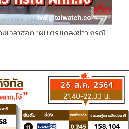
ล ช่วงเวลาฮอต “ผบ.ตร.แถลงข่าว กรณี