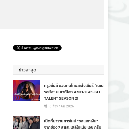
ข่าวล่าสุด
ทรูวิชั่นส์ ชวนคนไทยส่งใจเชียร์ “เนเน่
รอยัล” บนเวทีโลก AMERICA’S GOT
TALENT SEASON 21
6 สิงหาคม 2026
เปิดที่มารายการใหม่ “รสแลกเงิน”
จากช่อง 7 สสส. เฮลิโคเนีย เอช กรุ๊ป