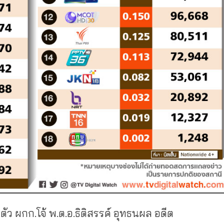
ัว ผกก.โจ้ พ.ต.อ.ธิติสรรค์ อุทธนผล อดีต