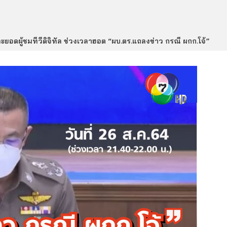
และยอดผู้ชมทีวีดิจิทัล ช่วงเวลาฮอต “ผบ.ตร.แถลงข่าว กรณี ผกก.โจ้”