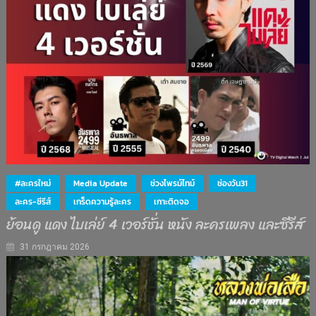
#ละครใหม่
Media Update
ช่วงไพรม์ไทม์
ช่องวัน31
ละคร-ซีรีส์
เกร็ดความรู้ละคร
เกาะติดจอ
ย้อนดู แดง ไบเล่ย์ 4 เวอร์ชั่น หนัง ละครเพลง และซีรีส์
31 กรกฎาคม 2026