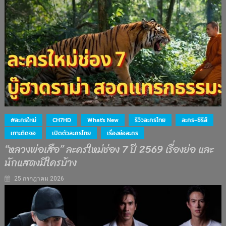
#ละครใหม่
CH7HD
What's New
รีวิวละครไทย
ละคร-ซีรีส์
เกาะติดจอ
เปิดตัวละครไทย
เรื่องย่อละคร
“หลวงพ่อเสือ” ละครใหม่ช่อง 7 ปี 2569 เรื่องย่อ และ
นักแสดงมีใครบ้าง
25 กรกฎาคม 2026