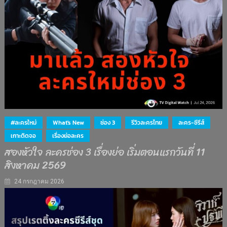
#ละครใหม่
What's New
ช่อง 3
รีวิวละครไทย
ละคร-ซีรีส์
เกาะติดจอ
เรื่องย่อละคร
สองหัวใจ ละครช่อง 3 เรื่องย่อ เริ่มตอนแรกวันที่ 11
สิงหาคม 2569
24 กรกฎาคม 2026