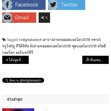
Facebook
Twitter
Gmail
0
Tagged
tvdigitalwatch
ตารางถ่ายทอดสดบอลโลก2018
ททบ5
ทรูโฟร์ยู
ทีวีดิจิทัล
ผังถ่ายทอดสดบอลโลก2018
ฟุตบอลโลก2018
สวัสดี
บอลโลก
อมรินทร์ทีวี
แนะแนวเรื่อง
โค้งสุดท้ายลุ้นเรตติ้ง “ลิขิตรัก” แอน ทองประสม เปิดใจทำไมยังไม่แต่งงาน
ศึกชิงแชมป์เรตติ้ง ช่อง 7 VS ช่อง 3 ขยับเข้ามาสูสี
ข่าวล่าสุด