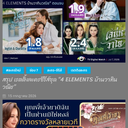
#ละครใหม่
ช่อง 7
ละคร-ซีรีส์
เรตติงละคร
สรุป เรตติ้งละครซีรีส์ชุด “4 ELEMENTS บ้านวาทิน
วณิช”
15 กรกฎาคม 2026