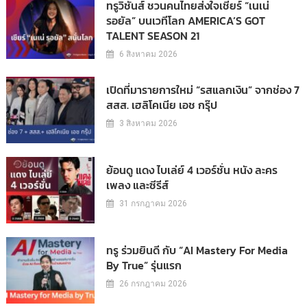
ทรูวิชั่นส์ ชวนคนไทยส่งใจเชียร์ “เนเน่
รอยัล” บนเวทีโลก AMERICA’S GOT
TALENT SEASON 21
6 สิงหาคม 2026
เปิดที่มารายการใหม่ “รสแลกเงิน” จากช่อง 7
สสส. เฮลิโคเนีย เอช กรุ๊ป
3 สิงหาคม 2026
ย้อนดู แดง ไบเล่ย์ 4 เวอร์ชั่น หนัง ละคร
เพลง และซีรีส์
31 กรกฎาคม 2026
ทรู ร่วมยินดี กับ “AI Mastery For Media
By True” รุ่นแรก
26 กรกฎาคม 2026