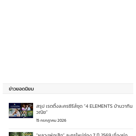
ข่าวยอดนิยม
สรุป เรตติ้งละครซีรีส์ชุด “4 ELEMENTS บ้านวาทิน
วณิช”
15 กรกฎาคม 2026
“หลวงพ่อเสือ” ละครใหม่ช่อง 7 ปี 2569 เรื่องย่อ