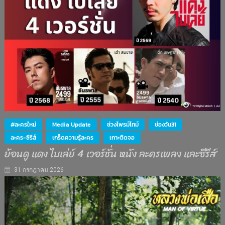
#ละครใหม่
Media Update
ช่วงไพรม์ไทม์
ช่องวัน31
ละคร-ซีรีส์
เกร็ดความรู้ละคร
เกาะติดจอ
ย้อนดู แดง ไบเล่ย์ 4 เวอร์ชั่น หนัง ละครเพลง และซีรีส์
31 กรกฎาคม 2026