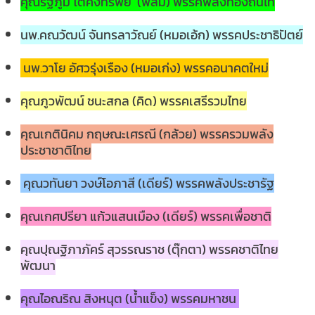
คุณรัฐภูมิ โตคงทรัพย์ (ฟิล์ม) พรรคพลังท้องถิ่นไท
นพ.คณวัฒน์ จันทรลาวัณย์ (หมอเอ้ก) พรรคประชาธิปัตย์
นพ.วาโย อัศวรุ่งเรือง (หมอเก่ง) พรรคอนาคตใหม่
คุณภูวพัฒน์ ชนะสกล (คิด) พรรคเสรีรวมไทย
คุณเกตินิคม กฤษณะเศรณี (กล้วย) พรรครวมพลัง
ประชาชาติไทย
คุณวทันยา วงษ์โอภาสี (เดียร์) พรรคพลังประชารัฐ
คุณเกศปรียา แก้วแสนเมือง (เดียร์) พรรคเพื่อชาติ
คุณปุณฐิภาภัคร์ สุวรรณราช (ตุ๊กตา) พรรคชาติไทย
พัฒนา
คุณไอณริณ สิงหนุต (น้ำแข็ง) พรรคมหาชน