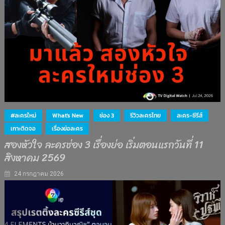
#ละครใหม่
What's New
ช่อง 3
รีวิวละครไทย
ละคร-ซีรีส์
เกาะติดจอ
เรื่องย่อละคร
สองหัวใจ ละครช่อง 3 เรื่องย่อ เริ่มตอนแรกวันที่ 11
สิงหาคม 2569
24 กรกฎาคม 2026