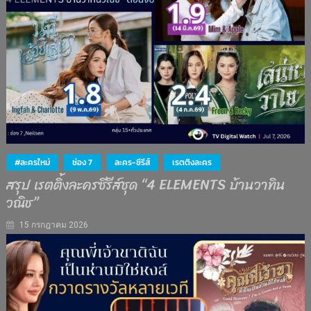
#ละครใหม่
ช่อง 7
ละคร-ซีรีส์
เรตติงละคร
สรุป เรตติ้งละครซีรีส์ชุด “4 ELEMENTS บ้านวาทิน
วณิช”
15 กรกฎาคม 2026