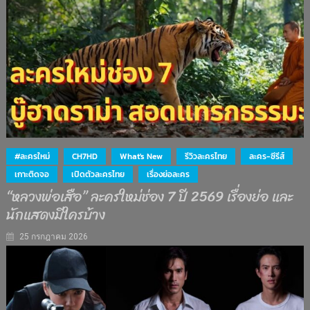
#ละครใหม่
CH7HD
What's New
รีวิวละครไทย
ละคร-ซีรีส์
เกาะติดจอ
เปิดตัวละครไทย
เรื่องย่อละคร
“หลวงพ่อเสือ” ละครใหม่ช่อง 7 ปี 2569 เรื่องย่อ และ
นักแสดงมีใครบ้าง
25 กรกฎาคม 2026