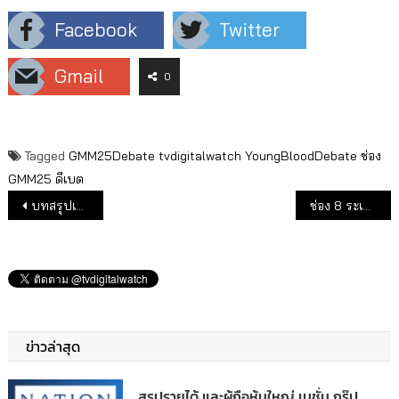
Facebook
Twitter
Gmail
0
Tagged
GMM25Debate
tvdigitalwatch
YoungBloodDebate
ช่อง
GMM25
ดีเบต
แนะแนวเรื่อง
บทสรุปเรตติ้ง The Voice 2018 เพิ่มฐานคนดูผู้หญิงช่องพีพีทีวี
ช่อง 8 ระเบิดศึกการเมืองช่วงเลือกตั้ง ดันรายการ “คุยข่าวการเมือง”
ข่าวล่าสุด
สรุปรายได้ และผู้ถือหุ้นใหญ่ เนชั่น กรุ๊ป