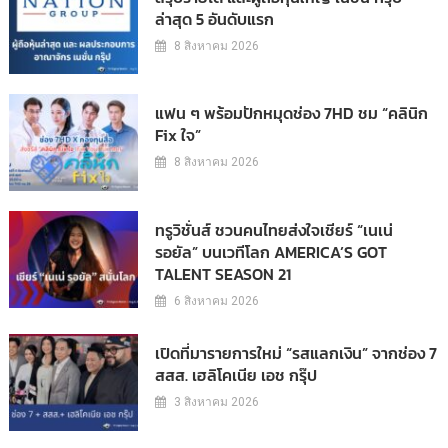
ล่าสุด 5 อันดับแรก
8 สิงหาคม 2026
แฟน ๆ พร้อมปักหมุดช่อง 7HD ชม “คลินิก
Fix ใจ”
8 สิงหาคม 2026
ทรูวิชั่นส์ ชวนคนไทยส่งใจเชียร์ “เนเน่
รอยัล” บนเวทีโลก AMERICA’S GOT
TALENT SEASON 21
6 สิงหาคม 2026
เปิดที่มารายการใหม่ “รสแลกเงิน” จากช่อง 7
สสส. เฮลิโคเนีย เอช กรุ๊ป
3 สิงหาคม 2026