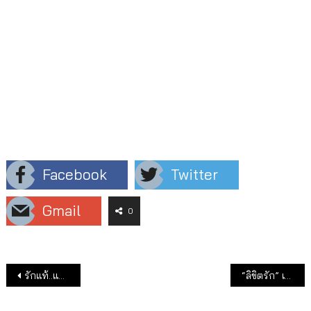
Facebook
Twitter
Gmail
0
แนะแนวเรื่อง
รักแท้..แพ้ “คลับ ฟรายเดย์”
“ลิขิตรัก” เปิดตลาดจีน