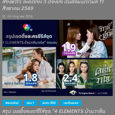
สองหัวใจ ละครช่อง 3 เรื่องย่อ เริ่มตอนแรกวันที่ 11
สิงหาคม 2569
24 กรกฎาคม 2026
#ละครใหม่
ช่อง 7
ละคร-ซีรีส์
เรตติงละคร
สรุป เรตติ้งละครซีรีส์ชุด “4 ELEMENTS บ้านวาทิน