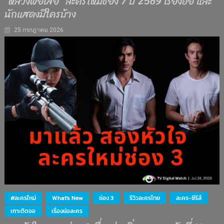
“หลวงพ่อเสือ” ละครใหม่ช่อง 7 ปี 2569 เรื่องย่อ และ
นักแสดงมีใครบ้าง
25 กรกฎาคม 2026
#ละครใหม่
What's New
ช่อง 3
รีวิวละครไทย
ละคร-ซีรีส์
เกาะติดจอ
เรื่องย่อละคร