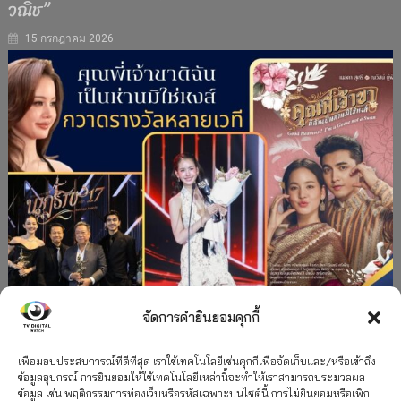
วณิช”
15 กรกฎาคม 2026
จัดการคำยินยอมคุกกี้
#ละครใหม่
TV
ช่อง 3
รางวัล
ละคร-ซีรีส์
”คุณพี่เจ้าขาดิฉันเป็นห่านมิใช่หงส์” กวาดรางวัล
เพื่อมอบประสบการณ์ที่ดีที่สุด เราใช้เทคโนโลยีเช่นคุกกี้เพื่อจัดเก็บและ/หรือเข้าถึง
ข้อมูลอุปกรณ์ การยินยอมให้ใช้เทคโนโลยีเหล่านี้จะทำให้เราสามารถประมวลผล
เพียบ จาก 8 เวที
ข้อมูล เช่น พฤติกรรมการท่องเว็บหรือรหัสเฉพาะบนไซต์นี้ การไม่ยินยอมหรือเพิก