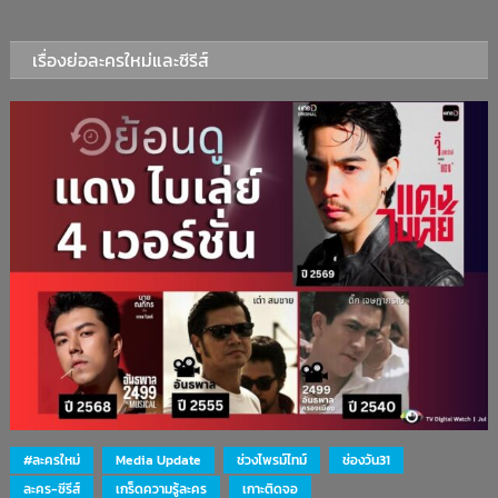
เรื่องย่อละครใหม่และซีรีส์
#ละครใหม่
Media Update
ช่วงไพรม์ไทม์
ช่องวัน31
ละคร-ซีรีส์
เกร็ดความรู้ละคร
เกาะติดจอ