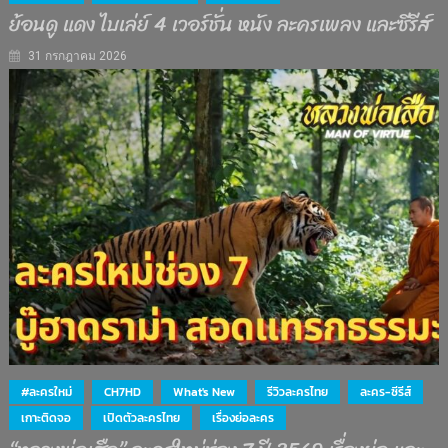
ย้อนดู แดง ไบเล่ย์ 4 เวอร์ชั่น หนัง ละครเพลง และซีรีส์
31 กรกฎาคม 2026
#ละครใหม่
CH7HD
What's New
รีวิวละครไทย
ละคร-ซีรีส์
เกาะติดจอ
เปิดตัวละครไทย
เรื่องย่อละคร