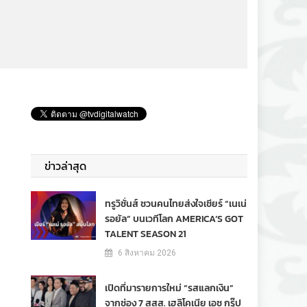
ข่าวล่าสุด
ทรูวิชั่นส์ ชวนคนไทยส่งใจเชียร์ “เนเน่
รอยัล” บนเวทีโลก AMERICA’S GOT
TALENT SEASON 21
6 สิงหาคม 2026
เปิดที่มารายการใหม่ “รสแลกเงิน”
จากช่อง 7 สสส. เฮลิโคเนีย เอช กรุ๊ป