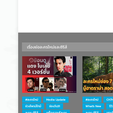
เรื่องย่อละครใหม่และซีรีส์
#ละครใหม่
Media Update
#ละครใหม่
CH7
ช่วงไพรม์ไทม์
ช่องวัน31
What's New
รีว
ละคร-ซีรีส์
เกร็ดความรู้ละคร
ละคร-ซีรีส์
เกาะ