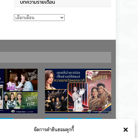
บทความรายเดือน
บทความรายเดือน
ช่อง 7
#ละครใหม่
TV
ช่อง 3
จัดการคำยินยอมคุกกี้
เรตติงละคร
รางวัล
ละคร-ซีรีส์