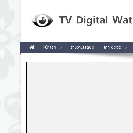
Skip to content
TV Digital Watch
เกาะติดทีวีและออนไลน์ รายงานเรตติ้ง
หน้าแรก
รายงานเรตติ้ง
เกาะติดจอ