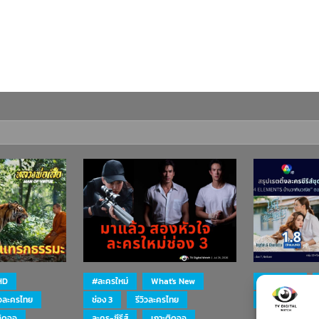
HD
#ละครใหม่
What's New
#ละครใหม่
ิวละครไทย
ช่อง 3
รีวิวละครไทย
ละคร-ซีรีส์
ติดจอ
ละคร-ซีรีส์
เกาะติดจอ