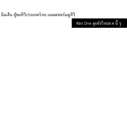
นีลเส็น
ผู้ชมทีวีประเทศไทย
แพลตฟอร์มดูทีวี
ช่อง One ลุยผังใหม่ส.ค.นี้ รุกเวลาไพรม์ไทม์หลัง 2 ทุ่ม ด้วย ละคร ซิทคอม