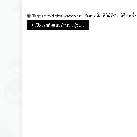
Tagged
tvdigitalwatch
การวัดเรตติ้ง
ทีวีดิจิทัล
ทีวีเรตติ้ง
แนะแนวเรื่อง
เปิดเรตติ้งและจำนวนผู้ชมทีวีดิจิทัล ช่วงการแถลงข่าวศูนย์โควิด “ขอโทษประชาชน” (14 ก.ค.63)