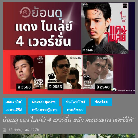
#ละครใหม่
Media Update
ช่วงไพรม์ไทม์
ช่องวัน31
ละคร-ซีรีส์
เกร็ดความรู้ละคร
เกาะติดจอ
ย้อนดู แดง ไบเล่ย์ 4 เวอร์ชั่น หนัง ละครเพลง และซีรีส์
31 กรกฎาคม 2026