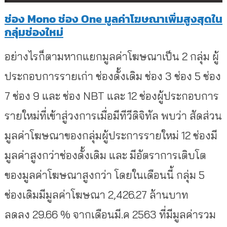
ช่อง Mono ช่อง One มูลค่าโฆษณาเพิ่มสูงสุดใน
กลุ่มช่องใหม่
อย่างไรก็ตามหากแยกมูลค่าโฆษณาเป็น 2 กลุ่ม ผู้
ประกอบการรายเก่า ช่องดั้งเดิม ช่อง 3 ช่อง 5 ช่อง
7 ช่อง 9 และ ช่อง NBT และ 12 ช่องผู้ประกอบการ
รายใหม่ที่เข้าสู่วงการเมื่อมีทีวีดิจิทัล พบว่า สัดส่วน
มูลค่าโฆษณาของกลุ่มผู้ประการรายใหม่ 12 ช่องมี
มูลค่าสูงกว่าช่องดั้งเดิม และ มีอัตราการเติบโต
ของมูลค่าโฆษณาสูงกว่า โดยในเดือนนี้ กลุ่ม 5
ช่องเดิมมีมูลค่าโฆษณา 2,426.27 ล้านบาท
ลดลง 29.66 % จากเดือนมี.ค 2563 ที่มีมูลค่ารวม