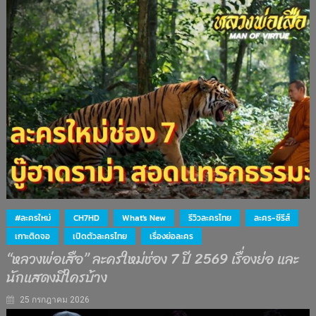
#ละครใหม่
CH7HD
What's New
รีวิวละครไทย
ละคร-ซีรีส์
เกาะติดจอ
เปิดตัวละครไทย
เรื่องย่อละคร
“หลวงพ่อเสือ” ละครใหม่ช่อง 7 ปี 2569 เรื่องย่อ และ
นักแสดงมีใครบ้าง
25 กรกฎาคม 2026