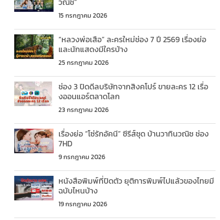
วณิช”
15 กรกฎาคม 2026
“หลวงพ่อเสือ” ละครใหม่ช่อง 7 ปี 2569 เรื่องย่อ
และนักแสดงมีใครบ้าง
25 กรกฎาคม 2026
ช่อง 3 ปิดดีลบริษัทจากสิงคโปร์ ขายละคร 12 เรื่อ
งออนแอร์ตลาดโลก
23 กรกฎาคม 2026
เรื่องย่อ “โซ่รักอัคนี” ซีรีส์ชุด บ้านวาทินวณิช ช่อง
7HD
9 กรกฎาคม 2026
หนังสือพิมพ์ที่ปิดตัว ยุติการพิมพ์ไปแล้วของไทยมี
ฉบับไหนบ้าง
19 กรกฎาคม 2026