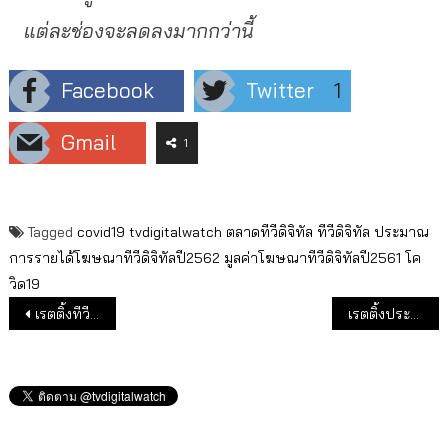
แต่ละช่องจะลดลงมากกว่านี้
Facebook
Twitter
1
Gmail
1
Tagged
covid19
tvdigitalwatch
ตลาดทีวีดิจิทัล
ทีวีดิจิทัล
ประมาณ
การรายได้โฆษณาทีวีดิจิทัลปี2562
มูลค่าโฆษณาทีวีดิจิทัลปี2561
โค
วิด19
แนะแนวเรื่อง
เรตติ้งทีวีดิจิทัลเดือน มี.ค.64 : ช่อง One ความนิยมดีขึ้น
เรตติ้งประจำสัปดาห์ : ช่อง 7 อันดับ 1 แต่เรตติ้งร่วงหนัก