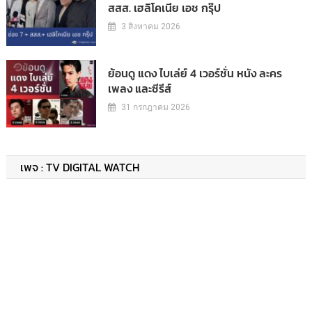
สสส. เฮลิโคเนีย เอช กรุ๊ป
3 สิงหาคม 2026
ย้อนดู แดง ไบเล่ย์ 4 เวอร์ชั่น หนัง ละคร
เพลง และซีรีส์
31 กรกฎาคม 2026
เพจ : TV DIGITAL WATCH