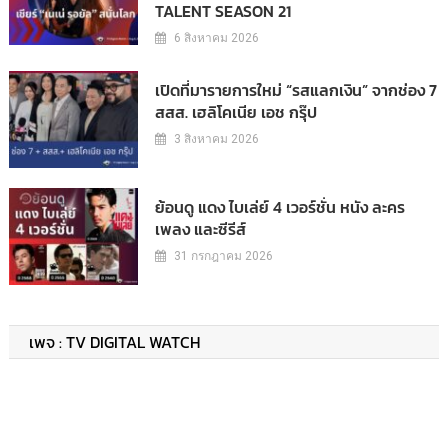
TALENT SEASON 21
6 สิงหาคม 2026
เปิดที่มารายการใหม่ “รสแลกเงิน” จากช่อง 7
สสส. เฮลิโคเนีย เอช กรุ๊ป
3 สิงหาคม 2026
ย้อนดู แดง ไบเล่ย์ 4 เวอร์ชั่น หนัง ละคร
เพลง และซีรีส์
31 กรกฎาคม 2026
เพจ : TV DIGITAL WATCH