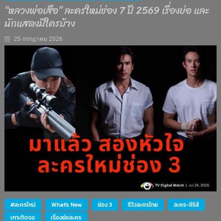
“หลวงพ่อเสือ” ละครใหม่ช่อง 7 ปี 2569 เรื่องย่อ และ
นักแสดงมีใครบ้าง
25 กรกฎาคม 2026
#ละครใหม่
What's New
ช่อง 3
รีวิวละครไทย
ละคร-ซีรีส์
เกาะติดจอ
เรื่องย่อละคร