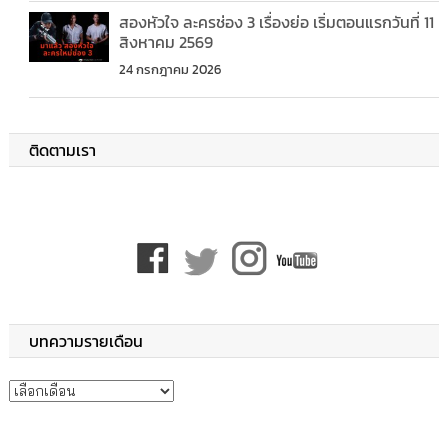
สองหัวใจ ละครช่อง 3 เรื่องย่อ เริ่มตอนแรกวันที่ 11
สิงหาคม 2569
24 กรกฎาคม 2026
ติดตามเรา
บทความรายเดือน
บทความรายเดือน