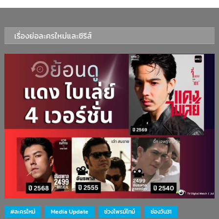
เรื่องย่อละครใหม่และซีรีส์
#ละครใหม่
Media Update
ช่วงไพรม์ไทม์
ช่องวัน31