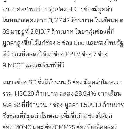
จากกสทช.พบว่า กลุ่มช่อง HD 7 ช่องมีมูลค่า
โฆษณาลดลงจาก 3,617.47 ล้านบาท ในเดือนพ.ค
62 มาอยู่ที่ 2,610.17 ล้านบาท โดยกลุ่มช่องที่มี
มูลค่าสูงขึ้นได้แก่ช่อง 3 ช่อง One และช่องไทยรัฐ
ทีวี ช่องที่ลดลงได้แก่ช่อง PPTV ช่อง 7 ช่อง
9 MCOT และอมรินทร์ทีวี
หมวดช่อง SD ซึ่งมีจำนวน 5 ช่อง มีมูลค่าโฆษณา
รวม 1,136.29 ล้านบาท ลดลง 28.94% จากเดือน
พ.ค 62 ที่มีจำนวน 7 ช่อง มูลค่า 1,599.10 ล้านบาท
ซึ่งช่องที่มีมูลค่าโฆษณาเพิ่มขึ้นมี 2 ช่องได้แก่
ช่อง MONO และ ช่องGMM25 ช่องที่เหลือลดลง