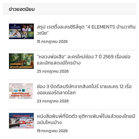
ข่าวยอดนิยม
สรุป เรตติ้งละครซีรีส์ชุด “4 ELEMENTS บ้านวาทิน
วณิช”
15 กรกฎาคม 2026
“หลวงพ่อเสือ” ละครใหม่ช่อง 7 ปี 2569 เรื่องย่อ
และนักแสดงมีใครบ้าง
25 กรกฎาคม 2026
ช่อง 3 ปิดดีลบริษัทจากสิงคโปร์ ขายละคร 12 เรื่อ
งออนแอร์ตลาดโลก
23 กรกฎาคม 2026
หนังสือพิมพ์ที่ปิดตัว ยุติการพิมพ์ไปแล้วของไทยมี
ฉบับไหนบ้าง
19 กรกฎาคม 2026