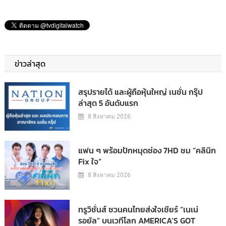
ข่าวล่าสุด
สรุปรายได้ และผู้ถือหุ้นใหญ่ เนชั่น กรุ๊ป
ล่าสุด 5 อันดับแรก
8 สิงหาคม 2026
แฟน ๆ พร้อมปักหมุดช่อง 7HD ชม “คลินิก
Fix ใจ”
8 สิงหาคม 2026
ทรูวิชั่นส์ ชวนคนไทยส่งใจเชียร์ “เนเน่
รอยัล” บนเวทีโลก AMERICA’S GOT