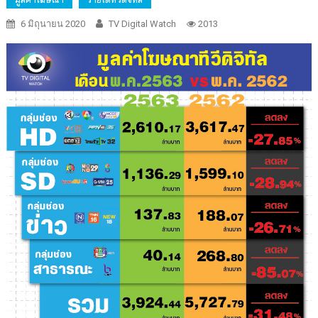
6 มิถุนายน 2020
TV Digital Watch
2013