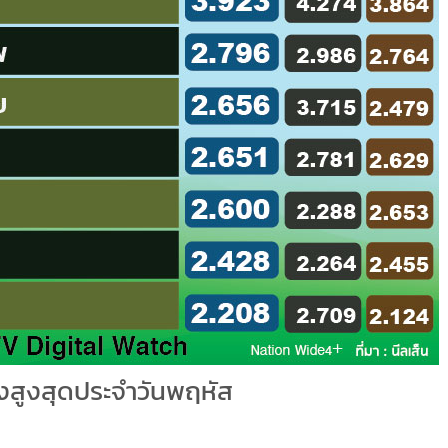
ิ้งสูงสุดประจำวันพฤหัส