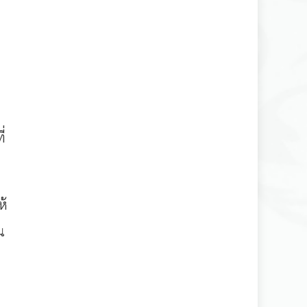
่
ห้
น