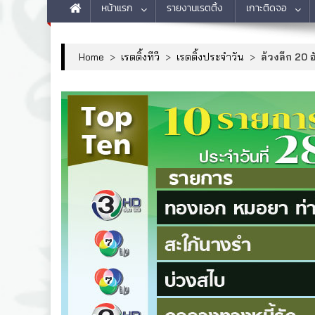
หน้าแรก
รายงานเรตติ้ง
เกาะติดจอ
Home
>
เรตติ้งทีวี
>
เรตติ้งประจำวัน
>
ล้วงลึก 20 