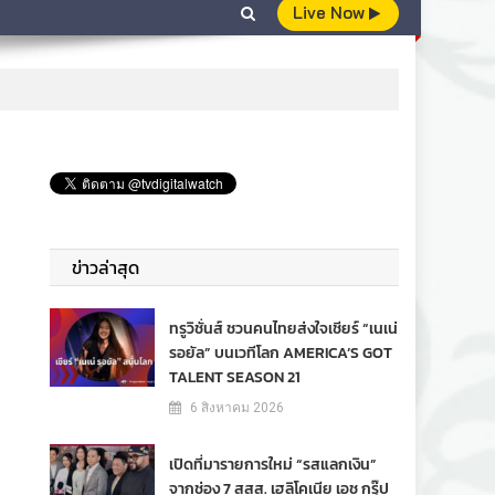
Live Now
ข่าวล่าสุด
ทรูวิชั่นส์ ชวนคนไทยส่งใจเชียร์ “เนเน่
รอยัล” บนเวทีโลก AMERICA’S GOT
TALENT SEASON 21
6 สิงหาคม 2026
เปิดที่มารายการใหม่ “รสแลกเงิน”
จากช่อง 7 สสส. เฮลิโคเนีย เอช กรุ๊ป