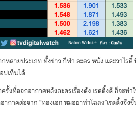
กหลายประเภท ทั้งข่าว กีฬา ละคร หนัง และวาไรตี้ ที
อปเท็นได้
กครั้งที่ออกอากาศหลังละครเรื่องดัง เรตติ้งดี ก็จะทำใ
ออกอากาศต่อจาก “ทองเอก หมอยาท่าโฉลง”เรตติ้งจึงขึ้